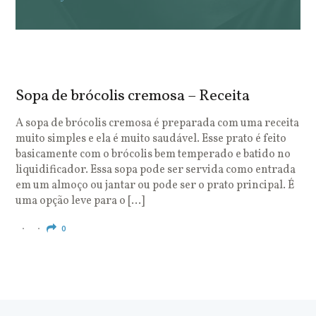
Sopa de brócolis cremosa – Receita
S
o
A sopa de brócolis cremosa é preparada com uma receita
muito simples e ela é muito saudável. Esse prato é feito
O
basicamente com o brócolis bem temperado e batido no
u
liquidificador. Essa sopa pode ser servida como entrada
c
em um almoço ou jantar ou pode ser o prato principal. É
q
uma opção leve para o […]
e
c
0