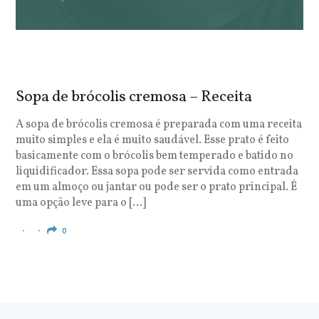
Sopa de brócolis cremosa – Receita
S
o
A sopa de brócolis cremosa é preparada com uma receita
muito simples e ela é muito saudável. Esse prato é feito
O
basicamente com o brócolis bem temperado e batido no
u
liquidificador. Essa sopa pode ser servida como entrada
c
em um almoço ou jantar ou pode ser o prato principal. É
q
uma opção leve para o […]
e
c
0