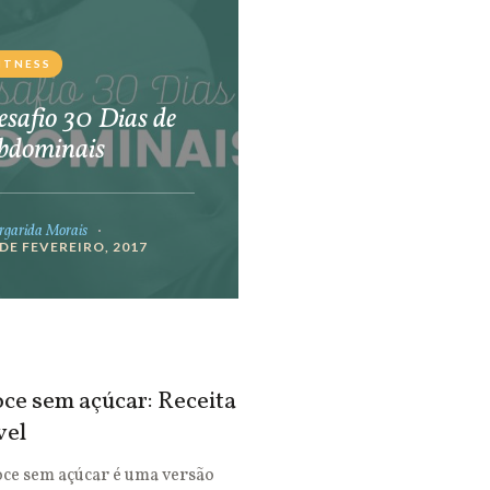
ITNESS
safio 30 Dias de
bdominais
garida Morais
 DE FEVEREIRO, 2017
ce sem açúcar: Receita
vel
oce sem açúcar é uma versão