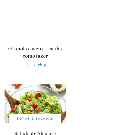
SNACKS &
APERITIVOS
Granola caseira – saiba
como fazer
0
SOPAS & SALADAS
Salada de Abacate