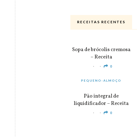
RECEITAS RECENTES
ALMOÇO & JANTAR
Sopa de brócolis cremosa
– Receita
0
PEQUENO-ALMOÇO
Pão integral de
liquidificador – Receita
0