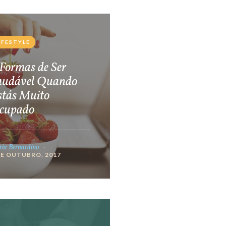
IFESTYLE
Formas de Ser
audável Quando
stás Muito
cupado
ia Bernardino
DE OUTUBRO, 2017