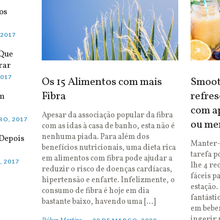
os
 2017
 Que
rar
2017
Os 15 Alimentos com mais
Smooth
Fibra
refres
em
com ap
Apesar da associação popular da fibra
RO, 2017
ou me
com as idas à casa de banho, esta não é
nenhuma piada. Para além dos
Depois
Manter-
benefícios nutricionais, uma dieta rica
tarefa p
em alimentos com fibra pode ajudar a
, 2017
lhe 4 re
reduzir o risco de doenças cardíacas,
fáceis p
hipertensão e enfarte. Infelizmente, o
estação.
consumo de fibra é hoje em dia
fantásti
bastante baixo, havendo uma […]
em bebe
ingerir 