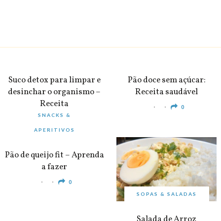
BEBIDAS
PEQUENO-ALMOÇO
Suco detox para limpar e
Pão doce sem açúcar:
desinchar o organismo –
Receita saudável
Receita
0
SNACKS &
0
APERITIVOS
Pão de queijo fit – Aprenda
a fazer
0
SOPAS & SALADAS
Salada de Arroz