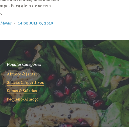
empo. Para além de serem
…]
 Morais
14 DE JULHO, 2019
Popular Categories
Almoço & Jantar
Snacks & Aperitivos
Sopas & Saladas
Pequeno-Almoço