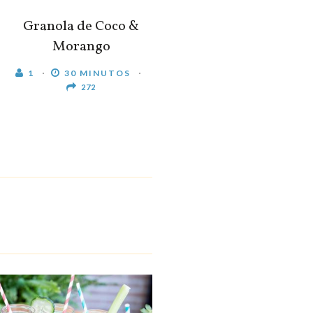
Granola de Coco &
Morango
1
30 MINUTOS
272