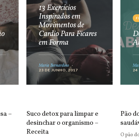
13 Exercícios
Inspirados em
F
Movimentos de
ão
Cardio Para Ficares
De
em Forma
A
Maria Bernardino
Mar
23 DE JUNHO, 2017
24
sa –
Suco detox para limpar e
Pão do
desinchar o organismo –
saudá
Receita
O pão d