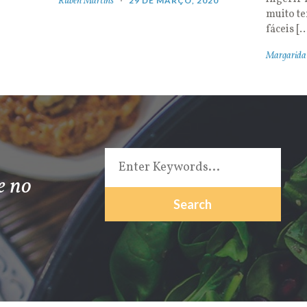
Rúben Martins
29 DE MARÇO, 2020
muito t
fáceis [
Margarida
e no