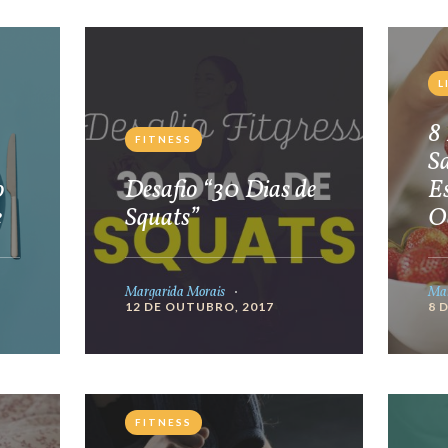
L
8 
FITNESS
S
o
Desafio “30 Dias de
E
e
Squats”
O
Margarida Morais
Mar
12 DE OUTUBRO, 2017
8 
FITNESS