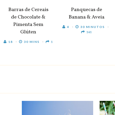
Barras de Cereais
Panquecas de
de Chocolate &
Banana & Aveia
Pimenta Sem
4
30 MINUTOS
Glúten
161
18
30 MINS
1