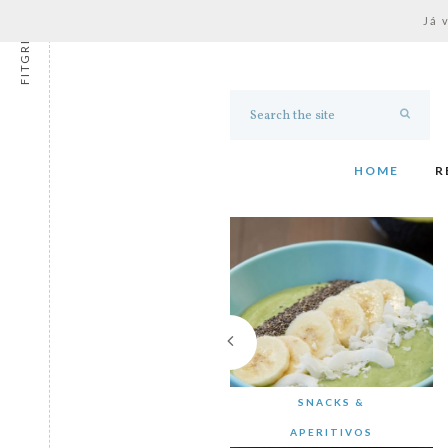
Já 
FITGRESS
HOME
R
SNACKS &
APERITIVOS