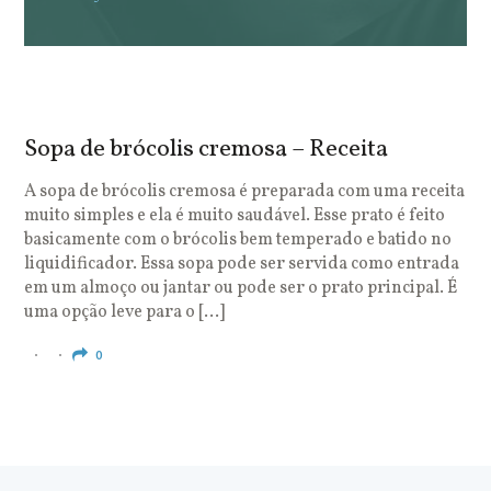
Sopa de brócolis cremosa – Receita
S
o
A sopa de brócolis cremosa é preparada com uma receita
muito simples e ela é muito saudável. Esse prato é feito
O
basicamente com o brócolis bem temperado e batido no
u
liquidificador. Essa sopa pode ser servida como entrada
c
em um almoço ou jantar ou pode ser o prato principal. É
q
uma opção leve para o […]
e
c
0