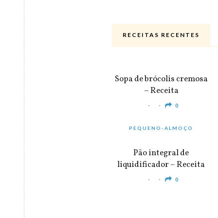
RECEITAS RECENTES
ALMOÇO & JANTAR
Sopa de brócolis cremosa
– Receita
0
PEQUENO-ALMOÇO
Pão integral de
liquidificador – Receita
0