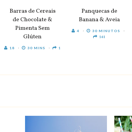
Barras de Cereais
Panquecas de
de Chocolate &
Banana & Aveia
Pimenta Sem
4
30 MINUTOS
Glúten
161
18
30 MINS
1