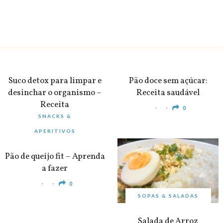
BEBIDAS
PEQUENO-ALMOÇO
Suco detox para limpar e
Pão doce sem açúcar:
desinchar o organismo –
Receita saudável
Receita
0
SNACKS &
0
APERITIVOS
Pão de queijo fit – Aprenda
a fazer
0
SOPAS & SALADAS
Salada de Arroz