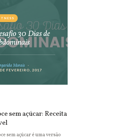
ITNESS
safio 30 Dias de
bdominais
garida Morais
 DE FEVEREIRO, 2017
ce sem açúcar: Receita
vel
oce sem açúcar é uma versão