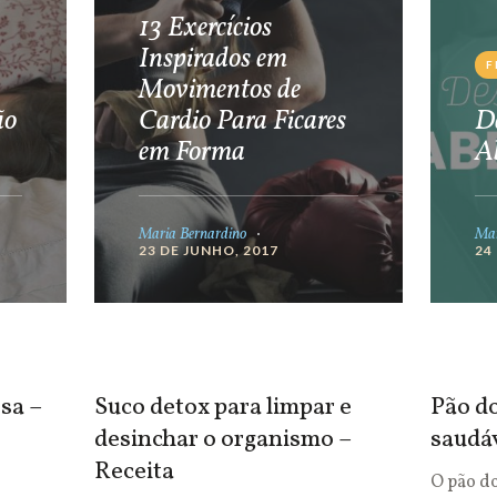
13 Exercícios
Inspirados em
F
Movimentos de
ão
Cardio Para Ficares
De
em Forma
A
Maria Bernardino
Mar
23 DE JUNHO, 2017
24
sa –
Suco detox para limpar e
Pão do
desinchar o organismo –
saudá
Receita
O pão d