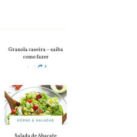
SNACKS &
APERITIVOS
Granola caseira – saiba
como fazer
0
SOPAS & SALADAS
Salada de Abacate