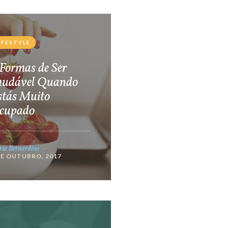
IFESTYLE
Formas de Ser
audável Quando
stás Muito
cupado
ia Bernardino
DE OUTUBRO, 2017