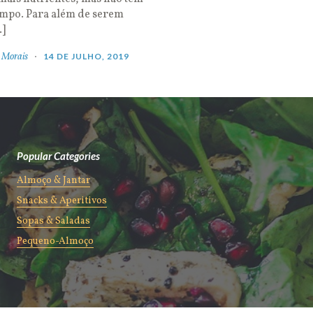
empo. Para além de serem
…]
 Morais
14 DE JULHO, 2019
Popular Categories
Almoço & Jantar
Snacks & Aperitivos
Sopas & Saladas
Pequeno-Almoço