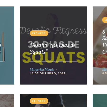
L
8 
FITNESS
S
o
Desafio “30 Dias de
E
e
Squats”
O
Margarida Morais
Mar
12 DE OUTUBRO, 2017
8 
FITNESS