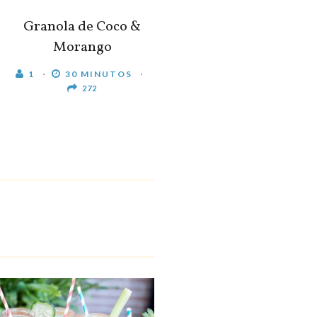
Granola de Coco &
Morango
1
30 MINUTOS
272