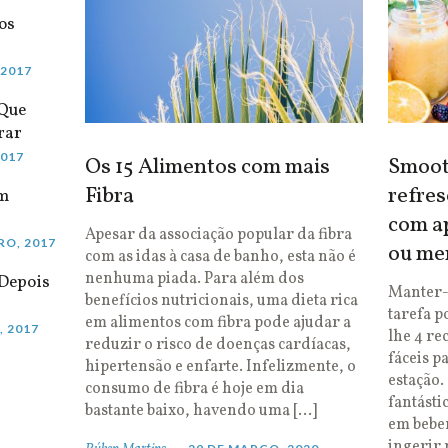
os
 2017
 Que
rar
2017
Os 15 Alimentos com mais
Smooth
Fibra
refres
em
com ap
Apesar da associação popular da fibra
RO, 2017
ou me
com as idas à casa de banho, esta não é
nenhuma piada. Para além dos
Depois
Manter-
benefícios nutricionais, uma dieta rica
tarefa p
em alimentos com fibra pode ajudar a
, 2017
lhe 4 re
reduzir o risco de doenças cardíacas,
fáceis p
hipertensão e enfarte. Infelizmente, o
estação.
consumo de fibra é hoje em dia
fantásti
bastante baixo, havendo uma […]
em bebe
ingerir 