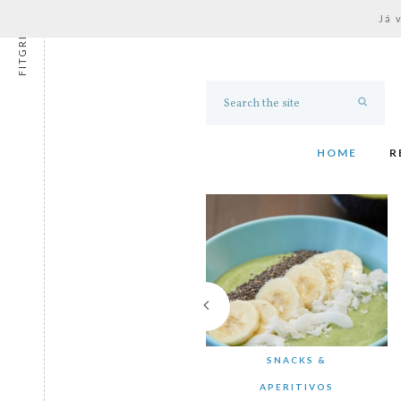
Já 
FITGRESS
HOME
R
SNACKS &
APERITIVOS