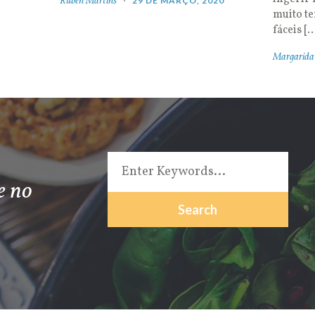
Rúben Martins
29 DE MARÇO, 2020
muito t
fáceis [
Margarida
e no