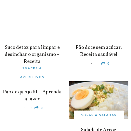
BEBIDAS
PEQUENO-ALMOÇO
Suco detox para limpar e
Pão doce sem açúcar:
desinchar o organismo –
Receita saudável
Receita
0
SNACKS &
0
APERITIVOS
Pão de queijo fit – Aprenda
a fazer
0
SOPAS & SALADAS
Salada de Arroz