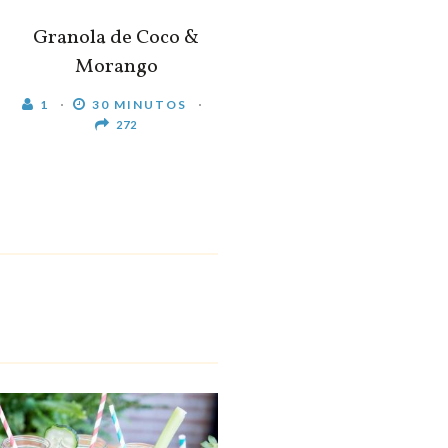
Granola de Coco &
Morango
1
30 MINUTOS
272