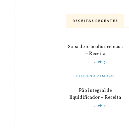
RECEITAS RECENTES
ALMOÇO & JANTAR
Sopa de brócolis cremosa
– Receita
0
PEQUENO-ALMOÇO
Pão integral de
liquidificador – Receita
0