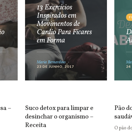
13 Exercícios
Inspirados em
F
Movimentos de
ão
Cardio Para Ficares
De
em Forma
A
Maria Bernardino
Mar
23 DE JUNHO, 2017
24
sa –
Suco detox para limpar e
Pão do
desinchar o organismo –
saudá
Receita
O pão d