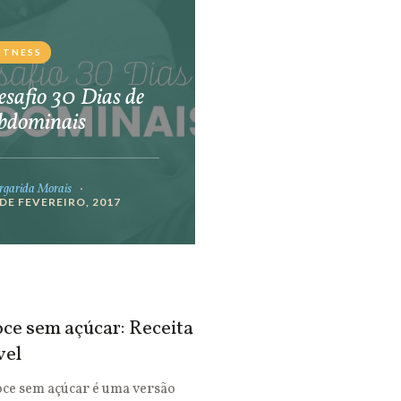
ITNESS
safio 30 Dias de
bdominais
garida Morais
 DE FEVEREIRO, 2017
ce sem açúcar: Receita
vel
oce sem açúcar é uma versão