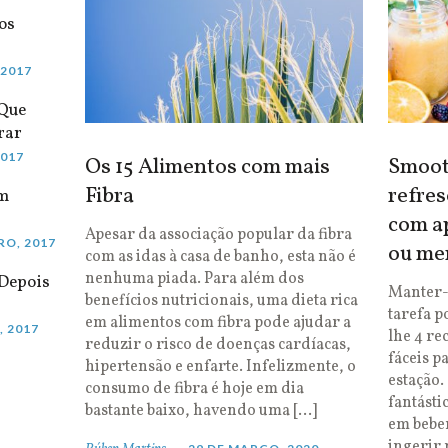
os
 2017
 Que
rar
2017
Os 15 Alimentos com mais
Smooth
Fibra
refres
em
com ap
Apesar da associação popular da fibra
RO, 2017
ou me
com as idas à casa de banho, esta não é
nenhuma piada. Para além dos
Depois
Manter-
benefícios nutricionais, uma dieta rica
tarefa p
em alimentos com fibra pode ajudar a
, 2017
lhe 4 re
reduzir o risco de doenças cardíacas,
fáceis p
hipertensão e enfarte. Infelizmente, o
estação.
consumo de fibra é hoje em dia
fantásti
bastante baixo, havendo uma […]
em bebe
ingerir 