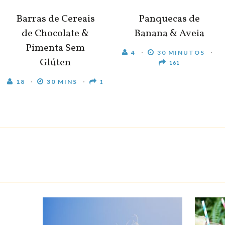
Barras de Cereais
Panquecas de
de Chocolate &
Banana & Aveia
Pimenta Sem
4
30 MINUTOS
Glúten
161
18
30 MINS
1