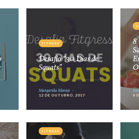
L
8 
FITNESS
S
o
Desafio “30 Dias de
E
e
Squats”
O
Margarida Morais
Mar
12 DE OUTUBRO, 2017
8 
FITNESS