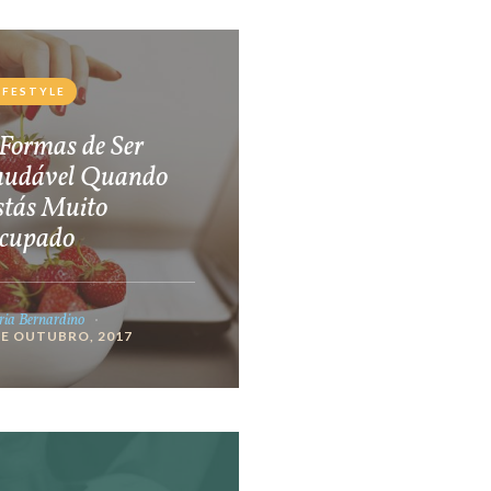
IFESTYLE
Formas de Ser
audável Quando
stás Muito
cupado
ia Bernardino
DE OUTUBRO, 2017