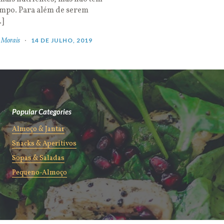
empo. Para além de serem
…]
 Morais
14 DE JULHO, 2019
Popular Categories
Almoço & Jantar
Snacks & Aperitivos
Sopas & Saladas
Pequeno-Almoço