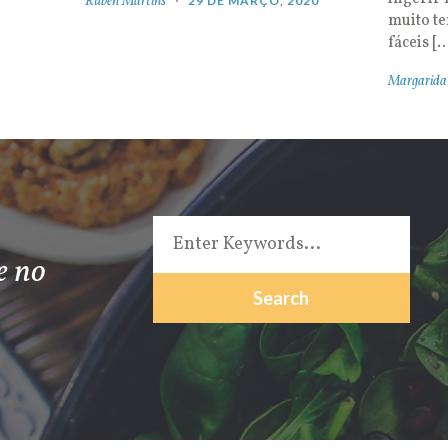
Rúben Martins
29 DE MARÇO, 2020
muito t
fáceis [
Margarida
e no