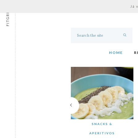
Já 
FITGRESS
HOME
R
SNACKS &
APERITIVOS