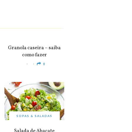
SNACKS &
APERITIVOS
Granola caseira – saiba
como fazer
0
SOPAS & SALADAS
Salada de Abacate