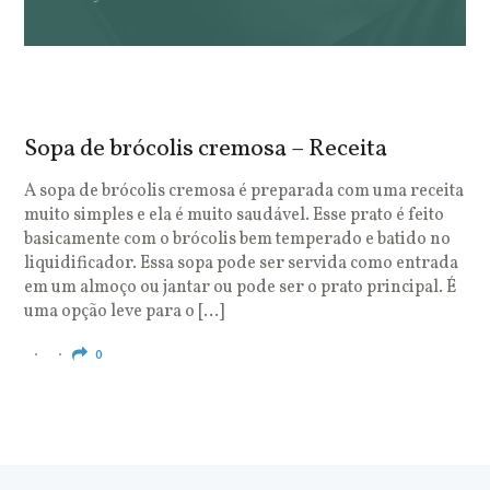
Sopa de brócolis cremosa – Receita
S
o
A sopa de brócolis cremosa é preparada com uma receita
muito simples e ela é muito saudável. Esse prato é feito
O
basicamente com o brócolis bem temperado e batido no
u
liquidificador. Essa sopa pode ser servida como entrada
c
em um almoço ou jantar ou pode ser o prato principal. É
q
uma opção leve para o […]
e
c
0