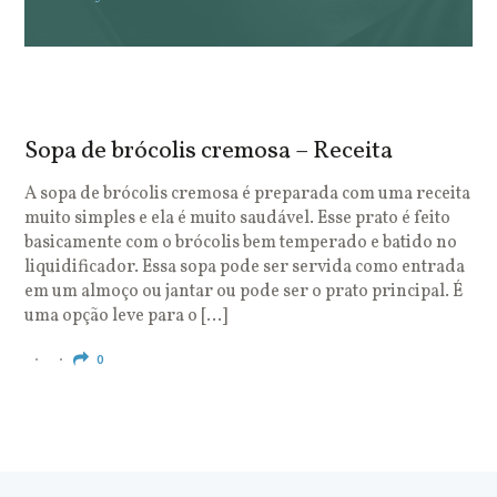
Sopa de brócolis cremosa – Receita
S
o
A sopa de brócolis cremosa é preparada com uma receita
muito simples e ela é muito saudável. Esse prato é feito
O
basicamente com o brócolis bem temperado e batido no
u
liquidificador. Essa sopa pode ser servida como entrada
c
em um almoço ou jantar ou pode ser o prato principal. É
q
uma opção leve para o […]
e
c
0