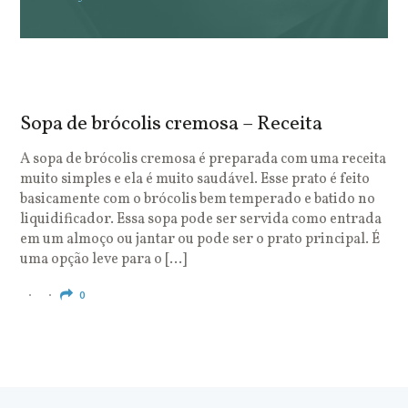
Sopa de brócolis cremosa – Receita
S
o
A sopa de brócolis cremosa é preparada com uma receita
muito simples e ela é muito saudável. Esse prato é feito
O
basicamente com o brócolis bem temperado e batido no
u
liquidificador. Essa sopa pode ser servida como entrada
c
em um almoço ou jantar ou pode ser o prato principal. É
q
uma opção leve para o […]
e
c
0