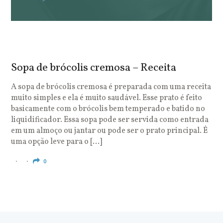
Sopa de brócolis cremosa – Receita
S
o
A sopa de brócolis cremosa é preparada com uma receita
muito simples e ela é muito saudável. Esse prato é feito
O
basicamente com o brócolis bem temperado e batido no
u
liquidificador. Essa sopa pode ser servida como entrada
c
em um almoço ou jantar ou pode ser o prato principal. É
q
uma opção leve para o […]
e
c
0