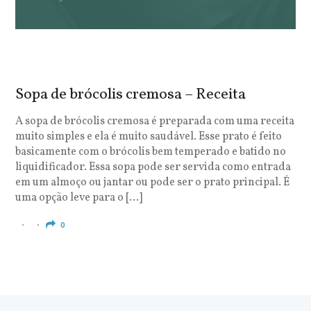
Sopa de brócolis cremosa – Receita
S
o
A sopa de brócolis cremosa é preparada com uma receita
muito simples e ela é muito saudável. Esse prato é feito
O
basicamente com o brócolis bem temperado e batido no
u
liquidificador. Essa sopa pode ser servida como entrada
c
em um almoço ou jantar ou pode ser o prato principal. É
q
uma opção leve para o […]
e
c
0