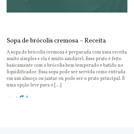
Sopa de brócolis cremosa – Receita
S
o
A sopa de brócolis cremosa é preparada com uma receita
muito simples e ela é muito saudável. Esse prato é feito
O
basicamente com o brócolis bem temperado e batido no
u
liquidificador. Essa sopa pode ser servida como entrada
c
em um almoço ou jantar ou pode ser o prato principal. É
q
uma opção leve para o […]
e
c
0