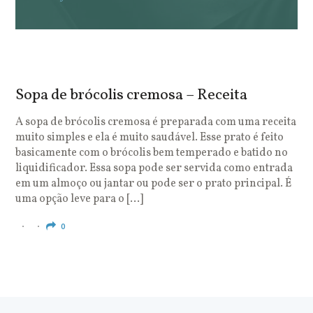
Sopa de brócolis cremosa – Receita
S
o
A sopa de brócolis cremosa é preparada com uma receita
muito simples e ela é muito saudável. Esse prato é feito
O
basicamente com o brócolis bem temperado e batido no
u
liquidificador. Essa sopa pode ser servida como entrada
c
em um almoço ou jantar ou pode ser o prato principal. É
q
uma opção leve para o […]
e
c
0