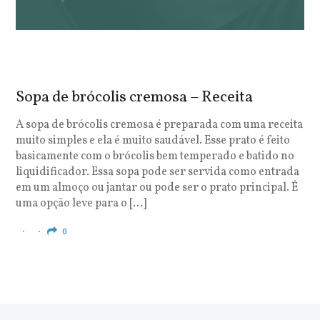
Sopa de brócolis cremosa – Receita
S
o
A sopa de brócolis cremosa é preparada com uma receita
muito simples e ela é muito saudável. Esse prato é feito
O
basicamente com o brócolis bem temperado e batido no
u
liquidificador. Essa sopa pode ser servida como entrada
c
em um almoço ou jantar ou pode ser o prato principal. É
q
uma opção leve para o […]
e
c
0