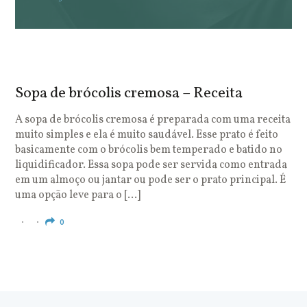
Sopa de brócolis cremosa – Receita
S
o
A sopa de brócolis cremosa é preparada com uma receita
muito simples e ela é muito saudável. Esse prato é feito
O
basicamente com o brócolis bem temperado e batido no
u
liquidificador. Essa sopa pode ser servida como entrada
c
em um almoço ou jantar ou pode ser o prato principal. É
q
uma opção leve para o […]
e
c
0