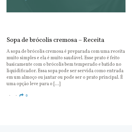
Sopa de brócolis cremosa – Receita
S
o
A sopa de brócolis cremosa é preparada com uma receita
muito simples e ela é muito saudável. Esse prato é feito
O
basicamente com o brócolis bem temperado e batido no
u
liquidificador. Essa sopa pode ser servida como entrada
c
em um almoço ou jantar ou pode ser o prato principal. É
q
uma opção leve para o […]
e
c
0