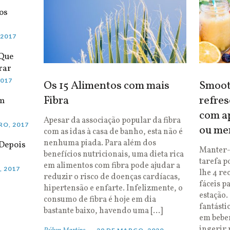
os
 2017
 Que
rar
2017
Os 15 Alimentos com mais
Smooth
Fibra
refres
em
com ap
Apesar da associação popular da fibra
RO, 2017
ou me
com as idas à casa de banho, esta não é
nenhuma piada. Para além dos
Depois
Manter-
benefícios nutricionais, uma dieta rica
tarefa p
em alimentos com fibra pode ajudar a
, 2017
lhe 4 re
reduzir o risco de doenças cardíacas,
fáceis p
hipertensão e enfarte. Infelizmente, o
estação.
consumo de fibra é hoje em dia
fantásti
bastante baixo, havendo uma […]
em bebe
ingerir 