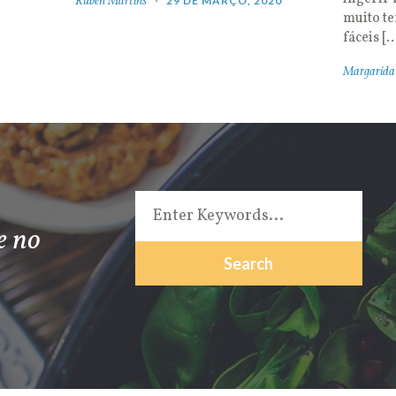
Rúben Martins
29 DE MARÇO, 2020
muito t
fáceis [
Margarida
e no