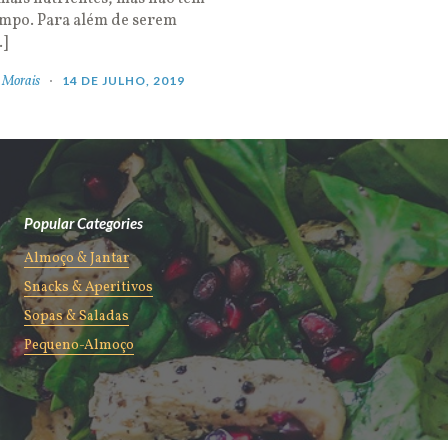
empo. Para além de serem
…]
 Morais
14 DE JULHO, 2019
Popular Categories
Almoço & Jantar
Snacks & Aperitivos
Sopas & Saladas
Pequeno-Almoço