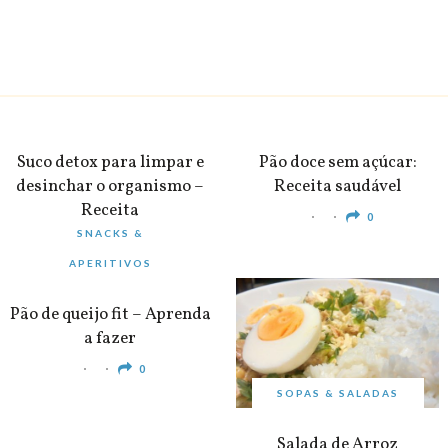
BEBIDAS
PEQUENO-ALMOÇO
Suco detox para limpar e
Pão doce sem açúcar:
desinchar o organismo –
Receita saudável
Receita
0
SNACKS &
0
APERITIVOS
Pão de queijo fit – Aprenda
a fazer
0
SOPAS & SALADAS
Salada de Arroz