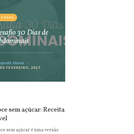
ITNESS
safio 30 Dias de
bdominais
garida Morais
 DE FEVEREIRO, 2017
ce sem açúcar: Receita
vel
oce sem açúcar é uma versão