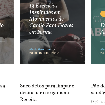
13 Exercícios
Inspirados em
F
Movimentos de
ão
Cardio Para Ficares
De
em Forma
A
Maria Bernardino
Mar
23 DE JUNHO, 2017
24
sa –
Suco detox para limpar e
Pão do
desinchar o organismo –
saudá
Receita
O pão d