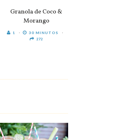
Granola de Coco &
Morango
1
30 MINUTOS
272