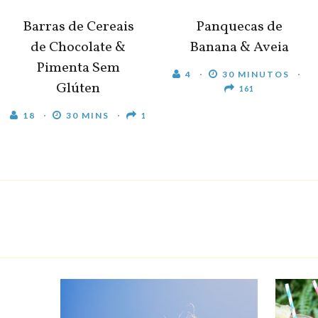
Barras de Cereais
Panquecas de
de Chocolate &
Banana & Aveia
Pimenta Sem
4
30 MINUTOS
Glúten
161
18
30 MINS
1