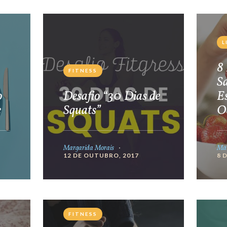
L
8 
FITNESS
S
o
Desafio “30 Dias de
E
e
Squats”
O
Margarida Morais
Mar
12 DE OUTUBRO, 2017
8 
FITNESS