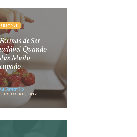
IFESTYLE
Formas de Ser
audável Quando
stás Muito
cupado
ia Bernardino
DE OUTUBRO, 2017