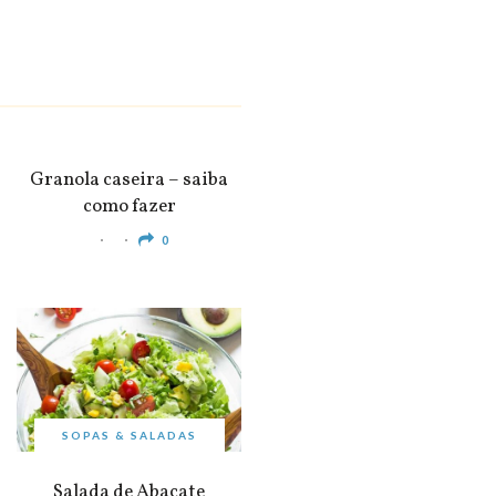
SNACKS &
APERITIVOS
Granola caseira – saiba
como fazer
0
SOPAS & SALADAS
Salada de Abacate