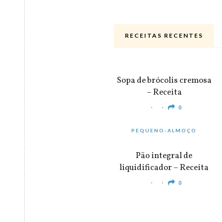
RECEITAS RECENTES
ALMOÇO & JANTAR
Sopa de brócolis cremosa
– Receita
0
PEQUENO-ALMOÇO
Pão integral de
liquidificador – Receita
0