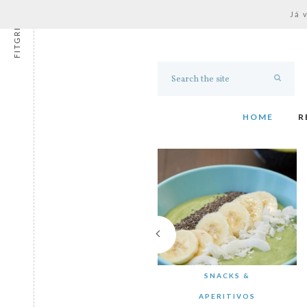
Já 
FITGRESS
HOME
R
SNACKS &
APERITIVOS