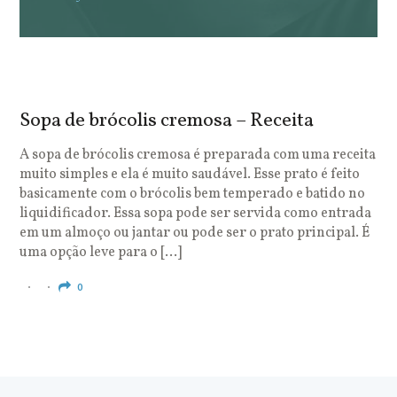
Sopa de brócolis cremosa – Receita
S
o
A sopa de brócolis cremosa é preparada com uma receita
muito simples e ela é muito saudável. Esse prato é feito
O
basicamente com o brócolis bem temperado e batido no
u
liquidificador. Essa sopa pode ser servida como entrada
c
em um almoço ou jantar ou pode ser o prato principal. É
q
uma opção leve para o […]
e
c
0