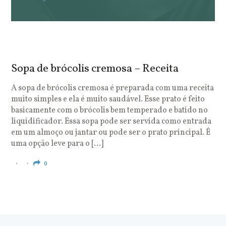
Sopa de brócolis cremosa – Receita
S
o
A sopa de brócolis cremosa é preparada com uma receita
muito simples e ela é muito saudável. Esse prato é feito
O
basicamente com o brócolis bem temperado e batido no
u
liquidificador. Essa sopa pode ser servida como entrada
c
em um almoço ou jantar ou pode ser o prato principal. É
q
uma opção leve para o […]
e
c
0