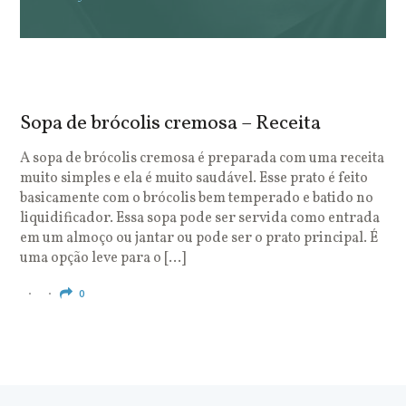
Sopa de brócolis cremosa – Receita
S
o
A sopa de brócolis cremosa é preparada com uma receita
muito simples e ela é muito saudável. Esse prato é feito
O
basicamente com o brócolis bem temperado e batido no
u
liquidificador. Essa sopa pode ser servida como entrada
c
em um almoço ou jantar ou pode ser o prato principal. É
q
uma opção leve para o […]
e
c
0