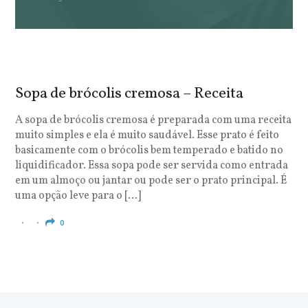
Sopa de brócolis cremosa – Receita
S
o
A sopa de brócolis cremosa é preparada com uma receita
muito simples e ela é muito saudável. Esse prato é feito
O
basicamente com o brócolis bem temperado e batido no
u
liquidificador. Essa sopa pode ser servida como entrada
c
em um almoço ou jantar ou pode ser o prato principal. É
q
uma opção leve para o […]
e
c
0