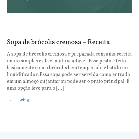
Sopa de brócolis cremosa – Receita
S
o
A sopa de brócolis cremosa é preparada com uma receita
muito simples e ela é muito saudável. Esse prato é feito
O
basicamente com o brócolis bem temperado e batido no
u
liquidificador. Essa sopa pode ser servida como entrada
c
em um almoço ou jantar ou pode ser o prato principal. É
q
uma opção leve para o […]
e
c
0