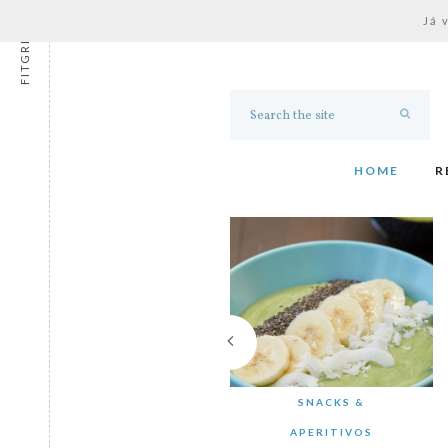
Já 
FITGRESS
HOME
R
SNACKS &
APERITIVOS