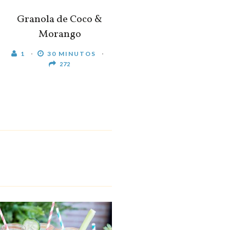
Granola de Coco &
Morango
1
30 MINUTOS
272