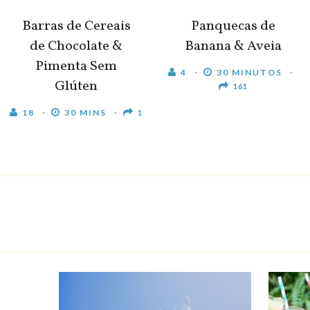
Barras de Cereais
Panquecas de
de Chocolate &
Banana & Aveia
Pimenta Sem
4
30 MINUTOS
Glúten
161
18
30 MINS
1