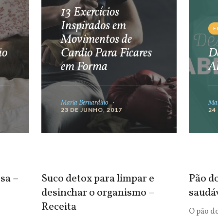
13 Exercícios
Inspirados em
F
Movimentos de
ão
Cardio Para Ficares
De
em Forma
A
Maria Bernardino
Mar
23 DE JUNHO, 2017
24
sa –
Suco detox para limpar e
Pão do
desinchar o organismo –
saudá
Receita
O pão d