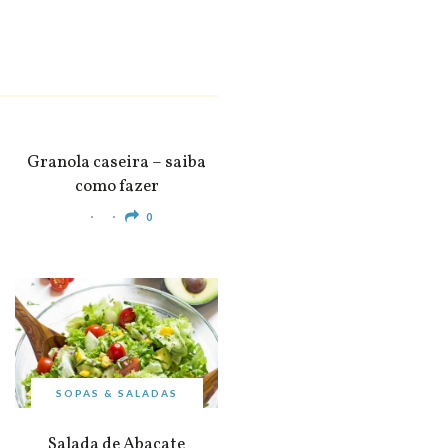
SNACKS &
APERITIVOS
Granola caseira – saiba
como fazer
0
SOPAS & SALADAS
Salada de Abacate