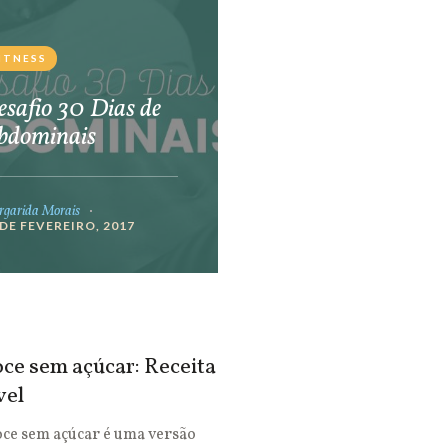
ITNESS
safio 30 Dias de
bdominais
garida Morais
 DE FEVEREIRO, 2017
ce sem açúcar: Receita
vel
oce sem açúcar é uma versão