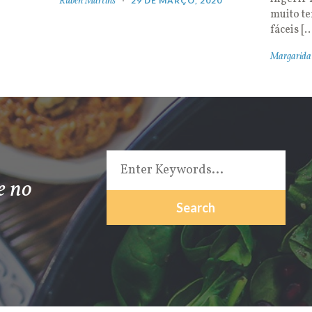
Rúben Martins
29 DE MARÇO, 2020
muito t
fáceis [
Margarida
e no