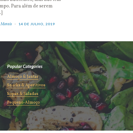
empo. Para além de serem
…]
 Morais
14 DE JULHO, 2019
Popular Categories
Almoço & Jantar
Snacks & Aperitivos
Sopas & Saladas
Pequeno-Almoço