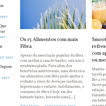
os
 2017
 Que
rar
2017
Os 15 Alimentos com mais
Smooth
Fibra
refres
em
com ap
Apesar da associação popular da fibra
RO, 2017
ou me
com as idas à casa de banho, esta não é
nenhuma piada. Para além dos
Depois
Manter-
benefícios nutricionais, uma dieta rica
tarefa p
em alimentos com fibra pode ajudar a
, 2017
lhe 4 re
reduzir o risco de doenças cardíacas,
fáceis p
hipertensão e enfarte. Infelizmente, o
estação.
consumo de fibra é hoje em dia
fantásti
bastante baixo, havendo uma […]
em bebe
ingerir 