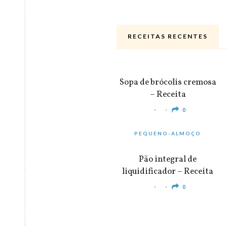
RECEITAS RECENTES
ALMOÇO & JANTAR
Sopa de brócolis cremosa
– Receita
0
PEQUENO-ALMOÇO
Pão integral de
liquidificador – Receita
0