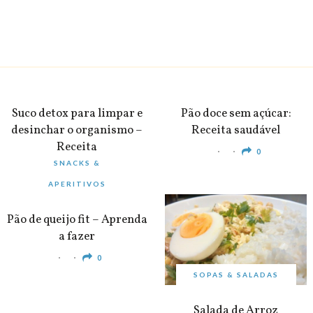
BEBIDAS
PEQUENO-ALMOÇO
Suco detox para limpar e
Pão doce sem açúcar:
desinchar o organismo –
Receita saudável
Receita
0
SNACKS &
0
APERITIVOS
Pão de queijo fit – Aprenda
a fazer
0
SOPAS & SALADAS
Salada de Arroz