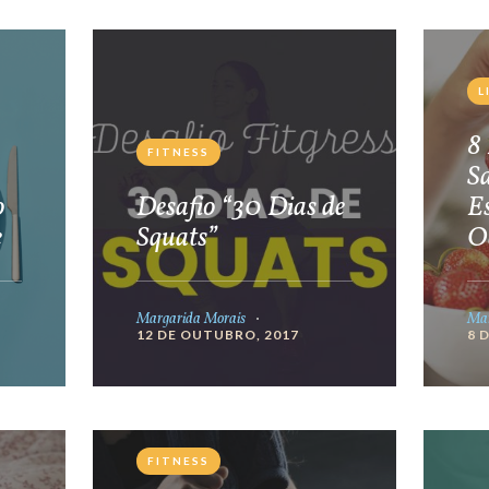
L
8 
FITNESS
S
o
Desafio “30 Dias de
E
e
Squats”
O
Margarida Morais
Mar
12 DE OUTUBRO, 2017
8 
FITNESS