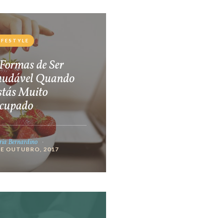
IFESTYLE
Formas de Ser
audável Quando
stás Muito
cupado
ia Bernardino
DE OUTUBRO, 2017