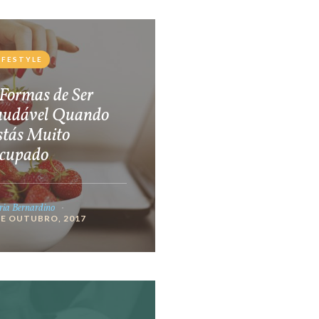
IFESTYLE
Formas de Ser
audável Quando
stás Muito
cupado
ia Bernardino
DE OUTUBRO, 2017