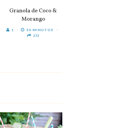
Granola de Coco &
Morango
1
30 MINUTOS
272