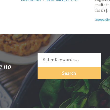
Rúben Martins
29 DE MARÇO, 2020
muito t
fáceis [
Margarida
e no