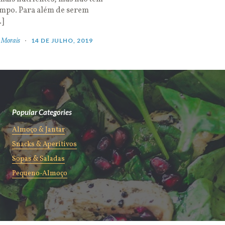
empo. Para além de serem
…]
 Morais
14 DE JULHO, 2019
Popular Categories
Almoço & Jantar
Snacks & Aperitivos
Sopas & Saladas
Pequeno-Almoço