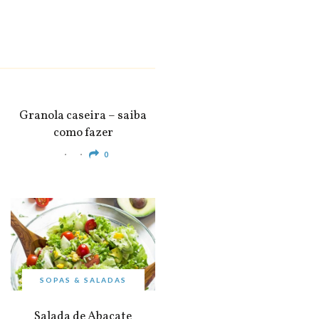
SNACKS &
APERITIVOS
Granola caseira – saiba
como fazer
0
SOPAS & SALADAS
Salada de Abacate