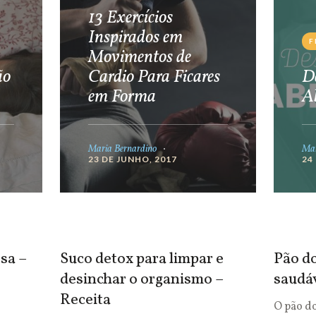
13 Exercícios
Inspirados em
F
Movimentos de
ão
Cardio Para Ficares
De
em Forma
A
Maria Bernardino
Mar
23 DE JUNHO, 2017
24
sa –
Suco detox para limpar e
Pão do
desinchar o organismo –
saudá
Receita
O pão d