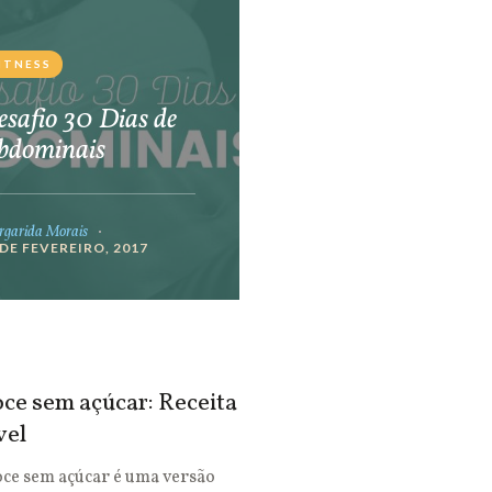
ITNESS
safio 30 Dias de
bdominais
garida Morais
 DE FEVEREIRO, 2017
ce sem açúcar: Receita
vel
oce sem açúcar é uma versão