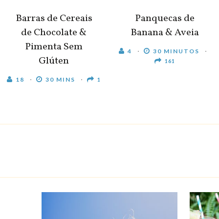
Barras de Cereais
Panquecas de
de Chocolate &
Banana & Aveia
Pimenta Sem
4
30 MINUTOS
Glúten
161
18
30 MINS
1