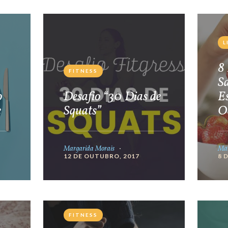
L
8 
FITNESS
S
o
Desafio “30 Dias de
E
e
Squats”
O
Margarida Morais
Mar
12 DE OUTUBRO, 2017
8 
FITNESS