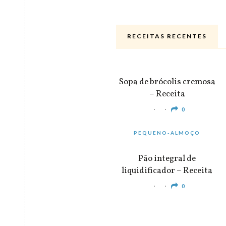
RECEITAS RECENTES
ALMOÇO & JANTAR
Sopa de brócolis cremosa
– Receita
0
PEQUENO-ALMOÇO
Pão integral de
liquidificador – Receita
0