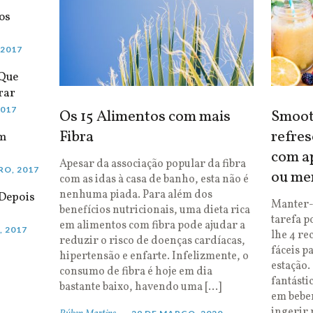
os
 2017
 Que
rar
2017
Os 15 Alimentos com mais
Smooth
Fibra
refres
em
com ap
Apesar da associação popular da fibra
RO, 2017
ou me
com as idas à casa de banho, esta não é
nenhuma piada. Para além dos
Depois
Manter-
benefícios nutricionais, uma dieta rica
tarefa p
em alimentos com fibra pode ajudar a
, 2017
lhe 4 re
reduzir o risco de doenças cardíacas,
fáceis p
hipertensão e enfarte. Infelizmente, o
estação.
consumo de fibra é hoje em dia
fantásti
bastante baixo, havendo uma […]
em bebe
ingerir 