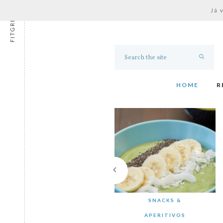
Já 
FITGRESS
HOME
R
SNACKS &
APERITIVOS