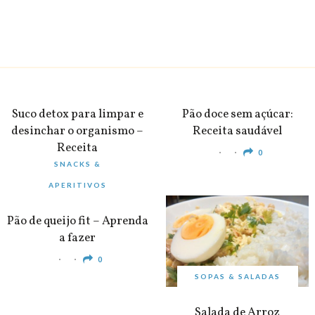
BEBIDAS
PEQUENO-ALMOÇO
Suco detox para limpar e
Pão doce sem açúcar:
desinchar o organismo –
Receita saudável
Receita
0
SNACKS &
0
APERITIVOS
Pão de queijo fit – Aprenda
a fazer
0
SOPAS & SALADAS
Salada de Arroz