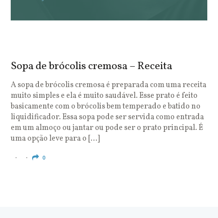
Sopa de brócolis cremosa – Receita
S
o
A sopa de brócolis cremosa é preparada com uma receita
muito simples e ela é muito saudável. Esse prato é feito
O
basicamente com o brócolis bem temperado e batido no
u
liquidificador. Essa sopa pode ser servida como entrada
c
em um almoço ou jantar ou pode ser o prato principal. É
q
uma opção leve para o […]
e
c
0