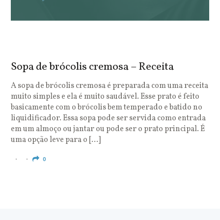
Sopa de brócolis cremosa – Receita
S
o
A sopa de brócolis cremosa é preparada com uma receita
muito simples e ela é muito saudável. Esse prato é feito
O
basicamente com o brócolis bem temperado e batido no
u
liquidificador. Essa sopa pode ser servida como entrada
c
em um almoço ou jantar ou pode ser o prato principal. É
q
uma opção leve para o […]
e
c
0