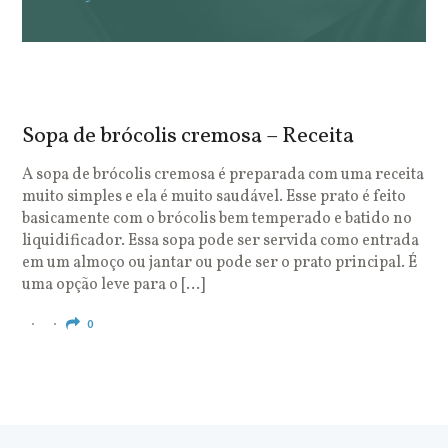
Sopa de brócolis cremosa – Receita
S
o
A sopa de brócolis cremosa é preparada com uma receita
muito simples e ela é muito saudável. Esse prato é feito
O
basicamente com o brócolis bem temperado e batido no
u
liquidificador. Essa sopa pode ser servida como entrada
c
em um almoço ou jantar ou pode ser o prato principal. É
q
uma opção leve para o […]
e
c
0