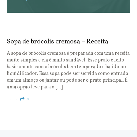
Sopa de brócolis cremosa – Receita
S
o
A sopa de brócolis cremosa é preparada com uma receita
muito simples e ela é muito saudável. Esse prato é feito
O
basicamente com o brócolis bem temperado e batido no
u
liquidificador. Essa sopa pode ser servida como entrada
c
em um almoço ou jantar ou pode ser o prato principal. É
q
uma opção leve para o […]
e
c
0