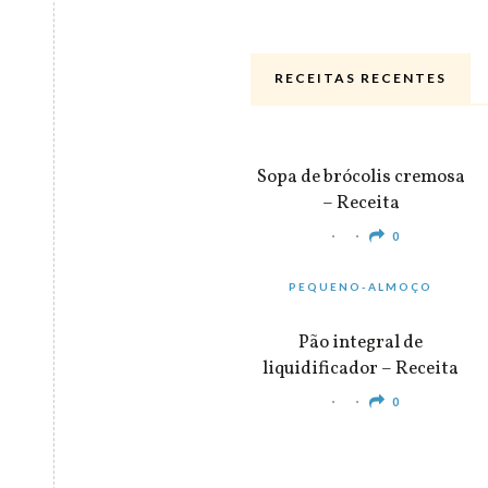
RECEITAS RECENTES
ALMOÇO & JANTAR
Sopa de brócolis cremosa
– Receita
0
PEQUENO-ALMOÇO
Pão integral de
liquidificador – Receita
0