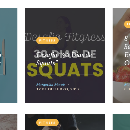
L
8 
FITNESS
S
o
Desafio “30 Dias de
E
e
Squats”
O
Margarida Morais
Mar
12 DE OUTUBRO, 2017
8 
FITNESS