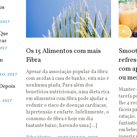
os
 2017
 Que
rar
2017
Os 15 Alimentos com mais
Smooth
Fibra
refres
em
com ap
Apesar da associação popular da fibra
RO, 2017
ou me
com as idas à casa de banho, esta não é
nenhuma piada. Para além dos
Depois
Manter-
benefícios nutricionais, uma dieta rica
tarefa p
em alimentos com fibra pode ajudar a
, 2017
lhe 4 re
reduzir o risco de doenças cardíacas,
fáceis p
hipertensão e enfarte. Infelizmente, o
estação.
consumo de fibra é hoje em dia
fantásti
bastante baixo, havendo uma […]
em bebe
ingerir 