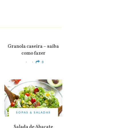
SNACKS &
APERITIVOS
Granola caseira – saiba
como fazer
0
SOPAS & SALADAS
Salada de Abacate