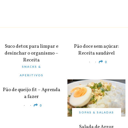
BEBIDAS
PEQUENO-ALMOÇO
Suco detox para limpar e
Pão doce sem açúcar:
desinchar o organismo –
Receita saudável
Receita
0
SNACKS &
0
APERITIVOS
Pão de queijo fit – Aprenda
a fazer
0
SOPAS & SALADAS
Salada de Arroz