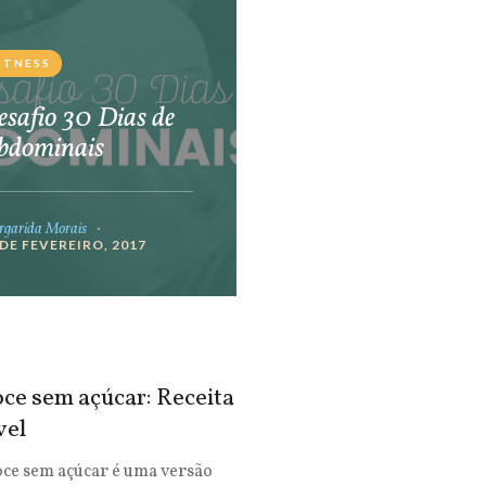
ITNESS
safio 30 Dias de
bdominais
garida Morais
 DE FEVEREIRO, 2017
ce sem açúcar: Receita
vel
oce sem açúcar é uma versão