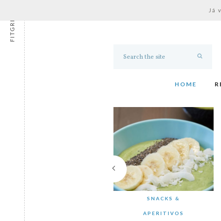
Já 
FITGRESS
HOME
R
SNACKS &
APERITIVOS