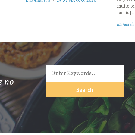
Rúben Martins
29 DE MARÇO, 2020
muito t
fáceis [
Margarida
e no