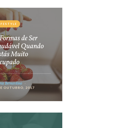
IFESTYLE
Formas de Ser
audável Quando
stás Muito
cupado
ia Bernardino
DE OUTUBRO, 2017