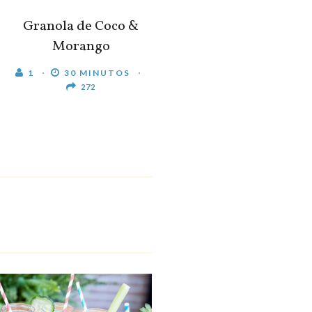
Granola de Coco &
Morango
1
30 MINUTOS
272