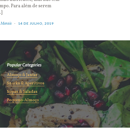
empo. Para além de serem
…]
 Morais
14 DE JULHO, 2019
Popular Categories
Almoço & Jantar
Snacks & Aperitivos
Sopas & Saladas
Pequeno-Almoço