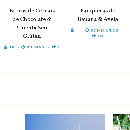
Barras de Cereais
Panquecas de
de Chocolate &
Banana & Aveia
Pimenta Sem
4
30 MINUTOS
Glúten
161
18
30 MINS
1