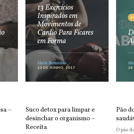
13 Exercícios
Inspirados em
F
Movimentos de
ão
Cardio Para Ficares
De
em Forma
A
Maria Bernardino
Mar
23 DE JUNHO, 2017
24
sa –
Suco detox para limpar e
Pão do
desinchar o organismo –
saudá
Receita
O pão d