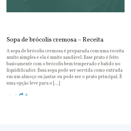
Sopa de brócolis cremosa – Receita
S
o
A sopa de brócolis cremosa é preparada com uma receita
muito simples e ela é muito saudável. Esse prato é feito
O
basicamente com o brócolis bem temperado e batido no
u
liquidificador. Essa sopa pode ser servida como entrada
c
em um almoço ou jantar ou pode ser o prato principal. É
q
uma opção leve para o […]
e
c
0