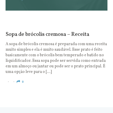
Sopa de brócolis cremosa – Receita
S
o
A sopa de brócolis cremosa é preparada com uma receita
muito simples e ela é muito saudável. Esse prato é feito
O
basicamente com o brócolis bem temperado e batido no
u
liquidificador. Essa sopa pode ser servida como entrada
c
em um almoço ou jantar ou pode ser o prato principal. É
q
uma opção leve para o […]
e
c
0