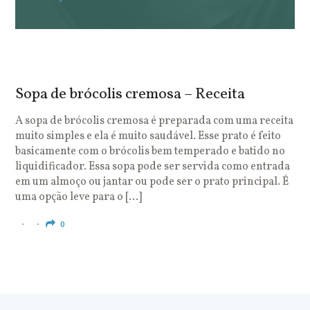
Sopa de brócolis cremosa – Receita
S
o
A sopa de brócolis cremosa é preparada com uma receita
muito simples e ela é muito saudável. Esse prato é feito
O
basicamente com o brócolis bem temperado e batido no
u
liquidificador. Essa sopa pode ser servida como entrada
c
em um almoço ou jantar ou pode ser o prato principal. É
q
uma opção leve para o […]
e
c
0