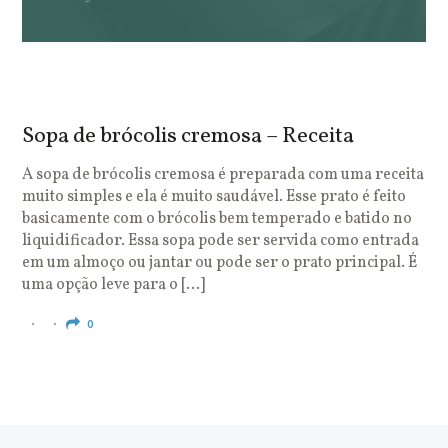
Sopa de brócolis cremosa – Receita
S
o
A sopa de brócolis cremosa é preparada com uma receita
muito simples e ela é muito saudável. Esse prato é feito
O
basicamente com o brócolis bem temperado e batido no
u
liquidificador. Essa sopa pode ser servida como entrada
c
em um almoço ou jantar ou pode ser o prato principal. É
q
uma opção leve para o […]
e
c
0