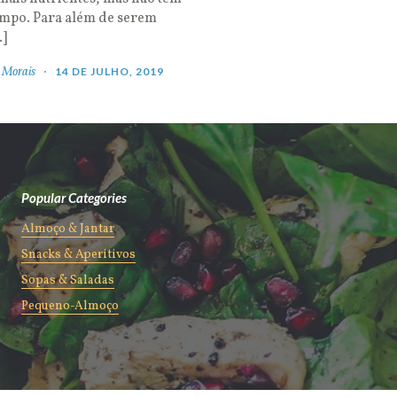
empo. Para além de serem
…]
 Morais
14 DE JULHO, 2019
Popular Categories
Almoço & Jantar
Snacks & Aperitivos
Sopas & Saladas
Pequeno-Almoço