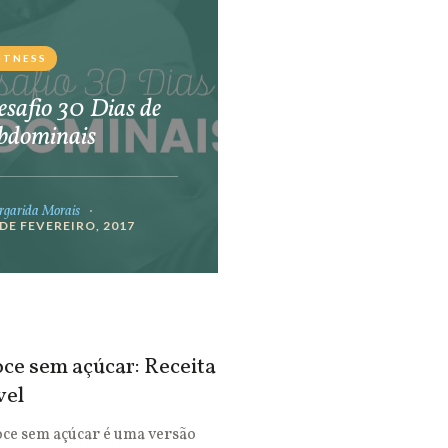
ITNESS
safio 30 Dias de
bdominais
garida Morais
 DE FEVEREIRO, 2017
ce sem açúcar: Receita
vel
oce sem açúcar é uma versão