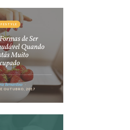
IFESTYLE
Formas de Ser
audável Quando
stás Muito
cupado
ia Bernardino
DE OUTUBRO, 2017