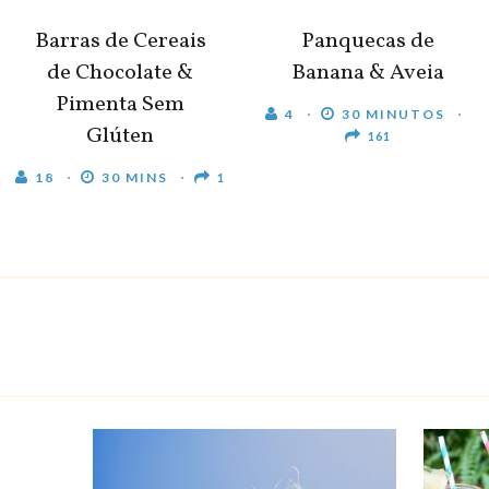
Barras de Cereais
Panquecas de
de Chocolate &
Banana & Aveia
Pimenta Sem
4
30 MINUTOS
Glúten
161
18
30 MINS
1