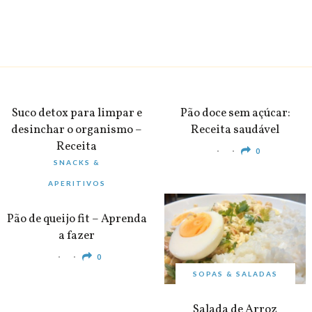
BEBIDAS
PEQUENO-ALMOÇO
Suco detox para limpar e
Pão doce sem açúcar:
desinchar o organismo –
Receita saudável
Receita
0
SNACKS &
0
APERITIVOS
Pão de queijo fit – Aprenda
a fazer
0
SOPAS & SALADAS
Salada de Arroz