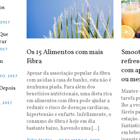
os
 2017
 Que
rar
2017
Os 15 Alimentos com mais
Smooth
Fibra
refres
em
com ap
Apesar da associação popular da fibra
RO, 2017
ou me
com as idas à casa de banho, esta não é
nenhuma piada. Para além dos
Depois
Manter-
benefícios nutricionais, uma dieta rica
tarefa p
em alimentos com fibra pode ajudar a
, 2017
lhe 4 re
reduzir o risco de doenças cardíacas,
fáceis p
hipertensão e enfarte. Infelizmente, o
estação.
consumo de fibra é hoje em dia
fantásti
bastante baixo, havendo uma […]
em bebe
ingerir 