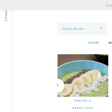
Já 
FITGRESS
HOME
R
SNACKS &
APERITIVOS