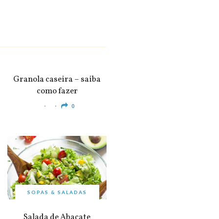
SNACKS &
APERITIVOS
Granola caseira – saiba
como fazer
0
SOPAS & SALADAS
Salada de Abacate