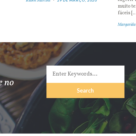
Rúben Martins
29 DE MARÇO, 2020
muito t
fáceis [
Margarida
e no