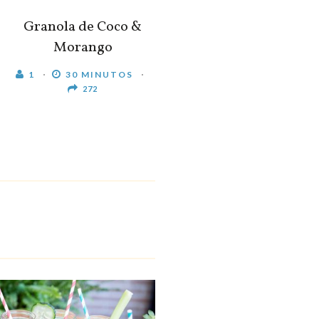
Granola de Coco &
Morango
1
30 MINUTOS
272