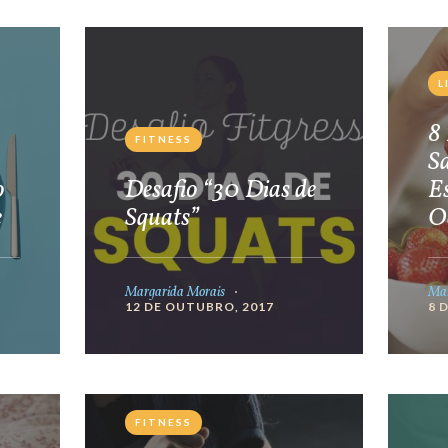
L
8 
FITNESS
S
o
Desafio “30 Dias de
E
e
Squats”
O
Margarida Morais
Mar
12 DE OUTUBRO, 2017
8 
FITNESS