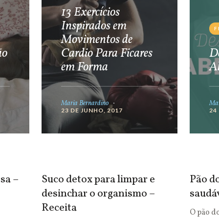
13 Exercícios
Inspirados em
F
Movimentos de
ão
Cardio Para Ficares
De
em Forma
A
Maria Bernardino
Mar
23 DE JUNHO, 2017
24
sa –
Suco detox para limpar e
Pão do
desinchar o organismo –
saudá
Receita
O pão d