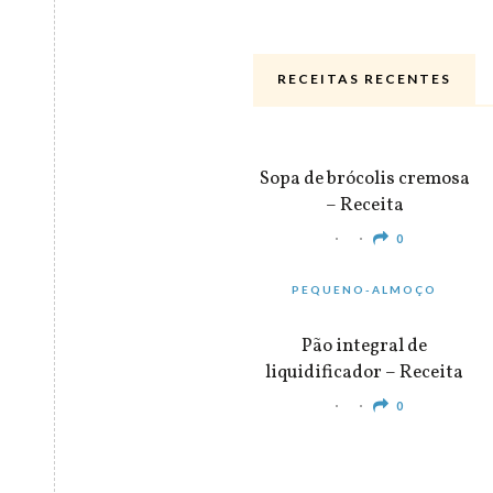
RECEITAS RECENTES
ALMOÇO & JANTAR
Sopa de brócolis cremosa
– Receita
0
PEQUENO-ALMOÇO
Pão integral de
liquidificador – Receita
0