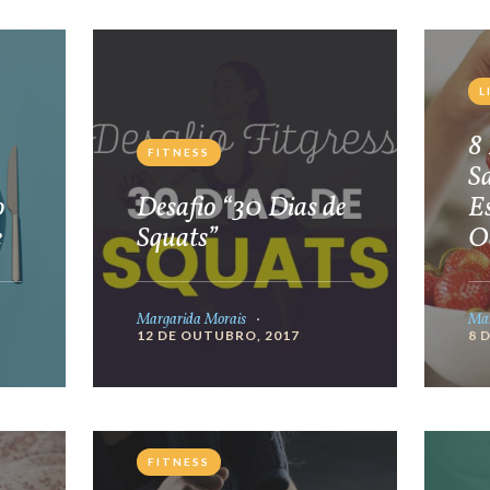
L
8 
FITNESS
S
o
Desafio “30 Dias de
E
e
Squats”
O
Margarida Morais
Mar
12 DE OUTUBRO, 2017
8 
FITNESS