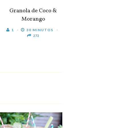
Granola de Coco &
Morango
1
30 MINUTOS
272