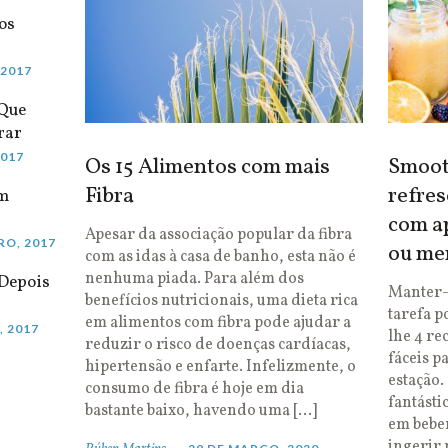
os
 2017
 Que
rar
2017
Os 15 Alimentos com mais
Smooth
Fibra
refres
em
com ap
Apesar da associação popular da fibra
RO, 2017
ou me
com as idas à casa de banho, esta não é
nenhuma piada. Para além dos
Depois
Manter-
benefícios nutricionais, uma dieta rica
tarefa p
em alimentos com fibra pode ajudar a
, 2017
lhe 4 re
reduzir o risco de doenças cardíacas,
fáceis p
hipertensão e enfarte. Infelizmente, o
estação.
consumo de fibra é hoje em dia
fantásti
bastante baixo, havendo uma […]
em bebe
ingerir 