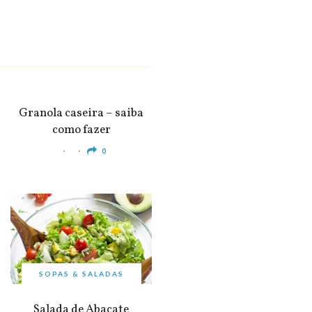
SNACKS &
APERITIVOS
Granola caseira – saiba
como fazer
0
SOPAS & SALADAS
Salada de Abacate