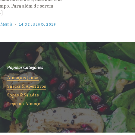
empo. Para além de serem
…]
 Morais
14 DE JULHO, 2019
Popular Categories
Almoço & Jantar
Snacks & Aperitivos
Sopas & Saladas
Pequeno-Almoço