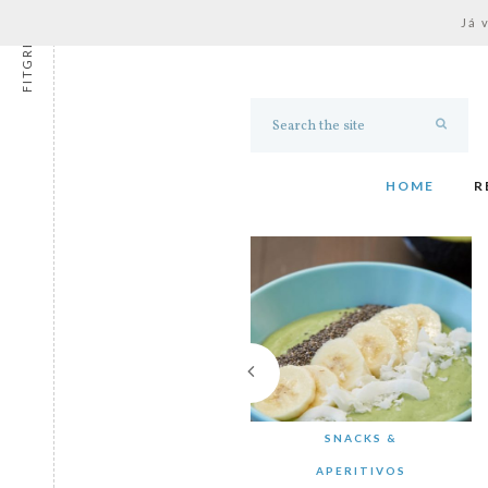
Já 
FITGRESS
HOME
R
SNACKS &
APERITIVOS