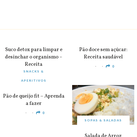
BEBIDAS
PEQUENO-ALMOÇO
Suco detox para limpar e
Pão doce sem açúcar:
desinchar o organismo –
Receita saudável
Receita
0
SNACKS &
0
APERITIVOS
Pão de queijo fit – Aprenda
a fazer
0
SOPAS & SALADAS
Salada de Arroz