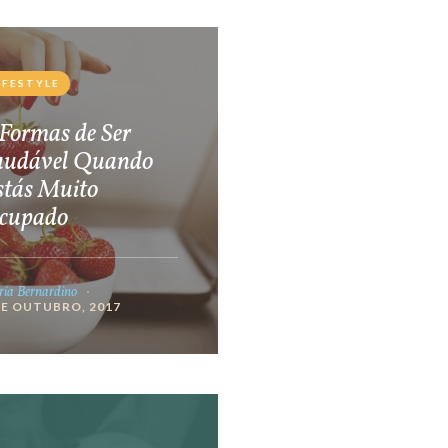
IFESTYLE
Formas de Ser
audável Quando
stás Muito
cupado
ia Bernardino
DE OUTUBRO, 2017