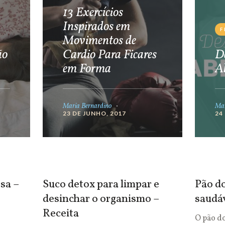
13 Exercícios
Inspirados em
F
Movimentos de
ão
Cardio Para Ficares
De
em Forma
A
Maria Bernardino
Mar
23 DE JUNHO, 2017
24
sa –
Suco detox para limpar e
Pão do
desinchar o organismo –
saudá
Receita
O pão d