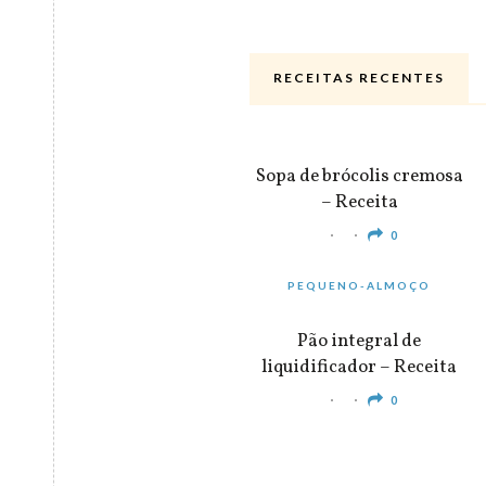
RECEITAS RECENTES
ALMOÇO & JANTAR
Sopa de brócolis cremosa
– Receita
0
PEQUENO-ALMOÇO
Pão integral de
liquidificador – Receita
0