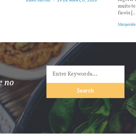
Rúben Martins
29 DE MARÇO, 2020
muito t
fáceis [
Margarida
e no