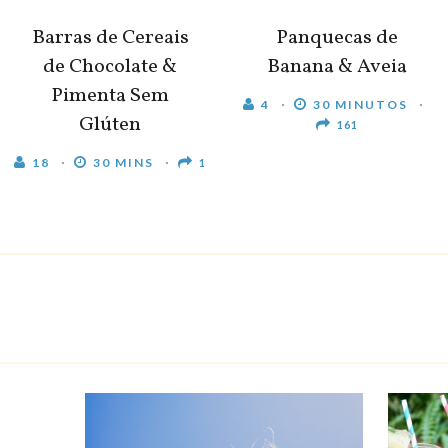
Barras de Cereais
Panquecas de
de Chocolate &
Banana & Aveia
Pimenta Sem
4
30 MINUTOS
Glúten
161
18
30 MINS
1