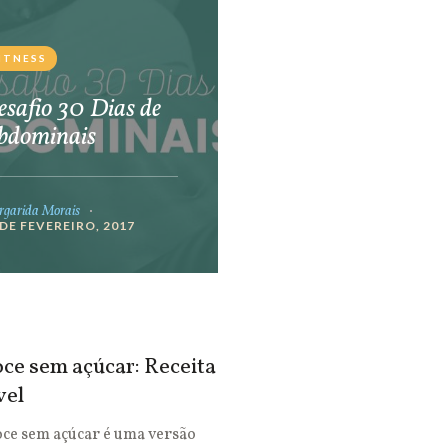
ITNESS
safio 30 Dias de
bdominais
garida Morais
 DE FEVEREIRO, 2017
ce sem açúcar: Receita
vel
oce sem açúcar é uma versão