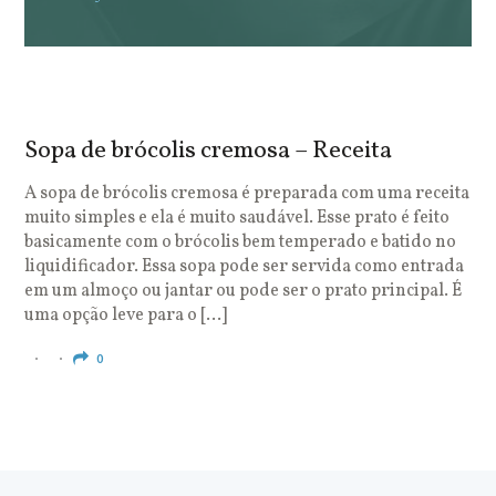
Sopa de brócolis cremosa – Receita
S
o
A sopa de brócolis cremosa é preparada com uma receita
muito simples e ela é muito saudável. Esse prato é feito
O
basicamente com o brócolis bem temperado e batido no
u
liquidificador. Essa sopa pode ser servida como entrada
c
em um almoço ou jantar ou pode ser o prato principal. É
q
uma opção leve para o […]
e
c
0