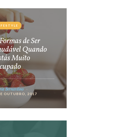
IFESTYLE
Formas de Ser
audável Quando
stás Muito
cupado
ia Bernardino
DE OUTUBRO, 2017