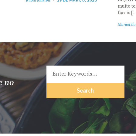
Rúben Martins
29 DE MARÇO, 2020
muito t
fáceis [
Margarida
e no