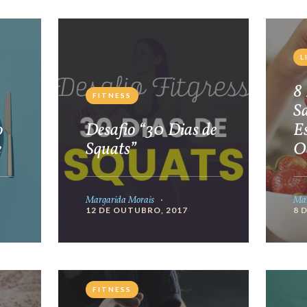
L
8 
FITNESS
S
o
Desafio “30 Dias de
E
e
Squats”
O
Margarida Morais
Mar
12 DE OUTUBRO, 2017
8 
FITNESS