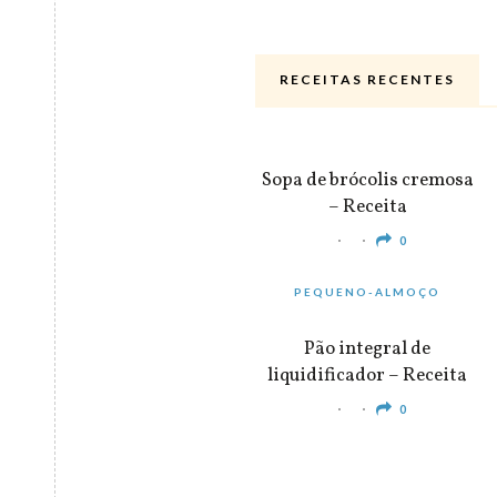
RECEITAS RECENTES
ALMOÇO & JANTAR
Sopa de brócolis cremosa
– Receita
0
PEQUENO-ALMOÇO
Pão integral de
liquidificador – Receita
0