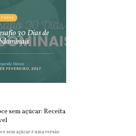
ITNESS
safio 30 Dias de
bdominais
garida Morais
 DE FEVEREIRO, 2017
ce sem açúcar: Receita
vel
oce sem açúcar é uma versão