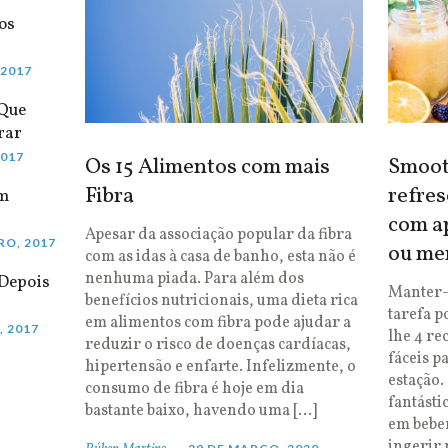
os
 2017
 Que
rar
2017
Os 15 Alimentos com mais
Smooth
Fibra
refres
em
com ap
Apesar da associação popular da fibra
RO, 2017
ou me
com as idas à casa de banho, esta não é
nenhuma piada. Para além dos
Depois
Manter-
benefícios nutricionais, uma dieta rica
tarefa p
em alimentos com fibra pode ajudar a
, 2017
lhe 4 re
reduzir o risco de doenças cardíacas,
fáceis p
hipertensão e enfarte. Infelizmente, o
estação.
consumo de fibra é hoje em dia
fantásti
bastante baixo, havendo uma […]
em bebe
ingerir 