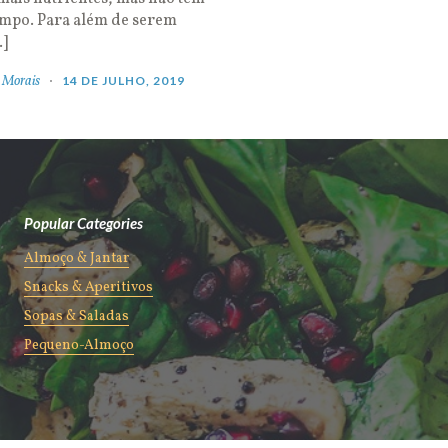
empo. Para além de serem
…]
 Morais
14 DE JULHO, 2019
Popular Categories
Almoço & Jantar
Snacks & Aperitivos
Sopas & Saladas
Pequeno-Almoço