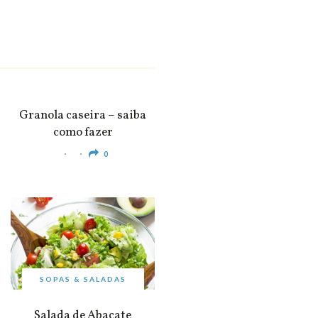
SNACKS &
APERITIVOS
Granola caseira – saiba
como fazer
0
SOPAS & SALADAS
Salada de Abacate