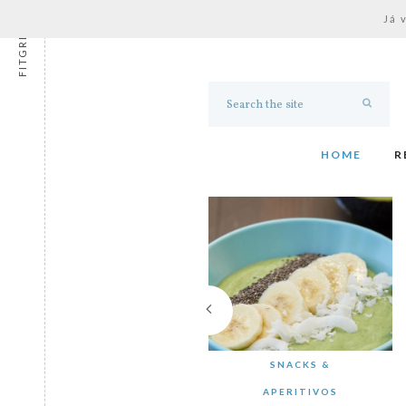
Já 
FITGRESS
HOME
R
SNACKS &
APERITIVOS