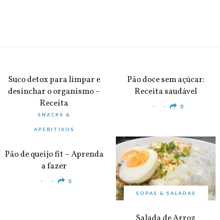
BEBIDAS
PEQUENO-ALMOÇO
Suco detox para limpar e
Pão doce sem açúcar:
desinchar o organismo –
Receita saudável
Receita
0
SNACKS &
0
APERITIVOS
Pão de queijo fit – Aprenda
a fazer
0
SOPAS & SALADAS
Salada de Arroz