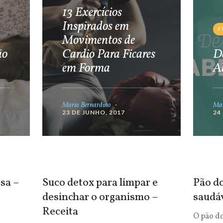
13 Exercícios
Inspirados em
F
Movimentos de
ão
Cardio Para Ficares
De
em Forma
A
Maria Bernardino
Mar
23 DE JUNHO, 2017
24
sa –
Suco detox para limpar e
Pão do
desinchar o organismo –
saudá
Receita
O pão d