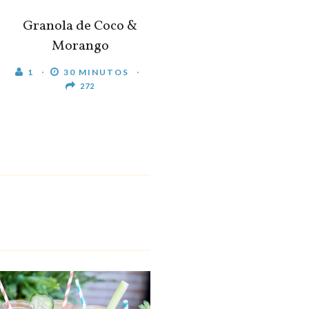
Granola de Coco &
Morango
1
30 MINUTOS
272