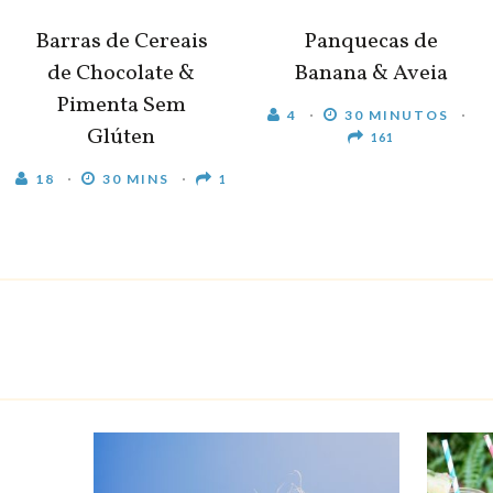
Barras de Cereais
Panquecas de
de Chocolate &
Banana & Aveia
Pimenta Sem
4
30 MINUTOS
Glúten
161
18
30 MINS
1