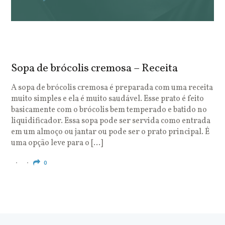
Sopa de brócolis cremosa – Receita
S
o
A sopa de brócolis cremosa é preparada com uma receita
muito simples e ela é muito saudável. Esse prato é feito
O
basicamente com o brócolis bem temperado e batido no
u
liquidificador. Essa sopa pode ser servida como entrada
c
em um almoço ou jantar ou pode ser o prato principal. É
q
uma opção leve para o […]
e
c
0