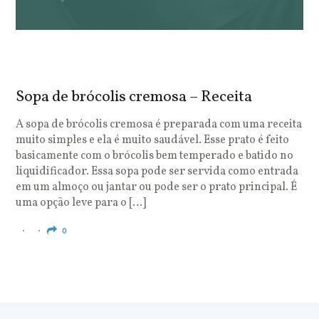
Sopa de brócolis cremosa – Receita
S
o
A sopa de brócolis cremosa é preparada com uma receita
muito simples e ela é muito saudável. Esse prato é feito
O
basicamente com o brócolis bem temperado e batido no
u
liquidificador. Essa sopa pode ser servida como entrada
c
em um almoço ou jantar ou pode ser o prato principal. É
q
uma opção leve para o […]
e
c
0