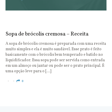
Sopa de brócolis cremosa – Receita
S
o
A sopa de brócolis cremosa é preparada com uma receita
muito simples e ela é muito saudável. Esse prato é feito
O
basicamente com o brócolis bem temperado e batido no
u
liquidificador. Essa sopa pode ser servida como entrada
c
em um almoço ou jantar ou pode ser o prato principal. É
q
uma opção leve para o […]
e
c
0