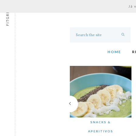
Já 
FITGRESS
HOME
R
SNACKS &
APERITIVOS