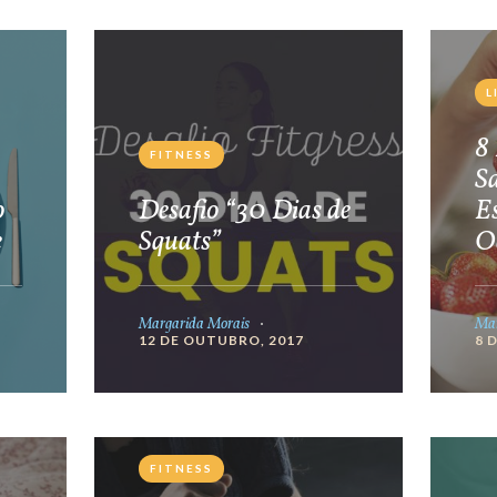
L
8 
FITNESS
S
o
Desafio “30 Dias de
E
e
Squats”
O
Margarida Morais
Mar
12 DE OUTUBRO, 2017
8 
FITNESS