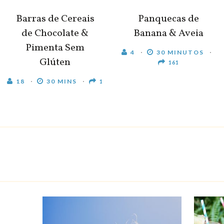
Barras de Cereais
Panquecas de
de Chocolate &
Banana & Aveia
Pimenta Sem
4
30 MINUTOS
Glúten
161
18
30 MINS
1