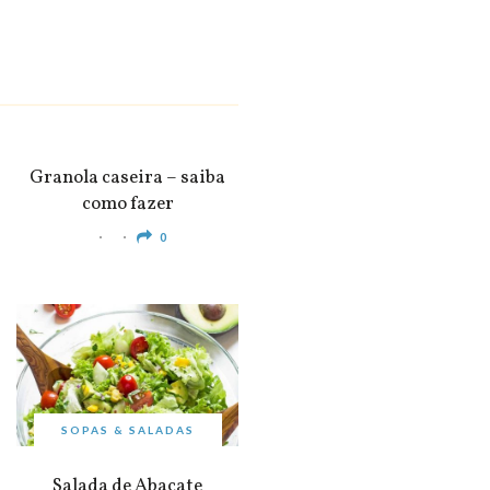
SNACKS &
APERITIVOS
Granola caseira – saiba
como fazer
0
SOPAS & SALADAS
Salada de Abacate