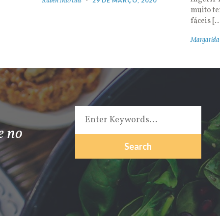
Rúben Martins
29 DE MARÇO, 2020
muito t
fáceis [
Margarida
e no