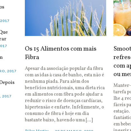
os
 2017
 Que
rar
2017
Os 15 Alimentos com mais
Smooth
Fibra
refres
em
com ap
Apesar da associação popular da fibra
RO, 2017
ou me
com as idas à casa de banho, esta não é
nenhuma piada. Para além dos
Depois
Manter-
benefícios nutricionais, uma dieta rica
tarefa p
em alimentos com fibra pode ajudar a
, 2017
lhe 4 re
reduzir o risco de doenças cardíacas,
fáceis p
hipertensão e enfarte. Infelizmente, o
estação.
consumo de fibra é hoje em dia
fantásti
bastante baixo, havendo uma […]
em bebe
ingerir 