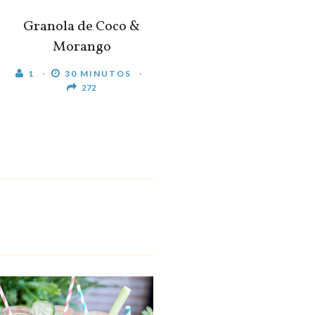
Granola de Coco &
Morango
1
30 MINUTOS
272