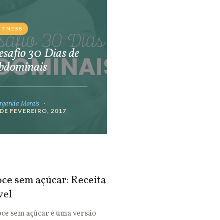
ITNESS
safio 30 Dias de
bdominais
garida Morais
 DE FEVEREIRO, 2017
ce sem açúcar: Receita
vel
oce sem açúcar é uma versão