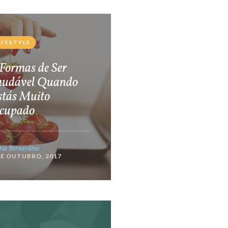
IFESTYLE
Formas de Ser
audável Quando
stás Muito
cupado
ia Bernardino
DE OUTUBRO, 2017