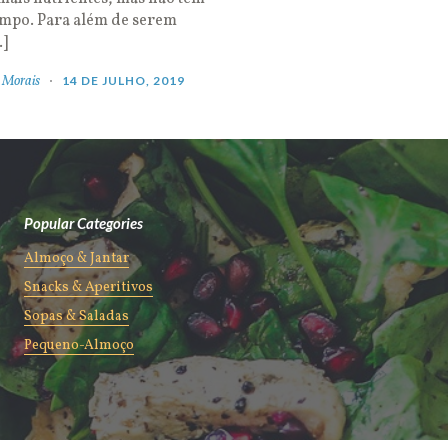
empo. Para além de serem
…]
 Morais
14 DE JULHO, 2019
Popular Categories
Almoço & Jantar
Snacks & Aperitivos
Sopas & Saladas
Pequeno-Almoço