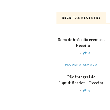
RECEITAS RECENTES
ALMOÇO & JANTAR
Sopa de brócolis cremosa
– Receita
0
PEQUENO-ALMOÇO
Pão integral de
liquidificador – Receita
0