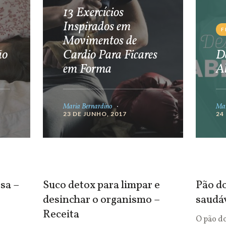
13 Exercícios
Inspirados em
F
Movimentos de
ão
Cardio Para Ficares
De
em Forma
A
Maria Bernardino
Mar
23 DE JUNHO, 2017
24
sa –
Suco detox para limpar e
Pão do
desinchar o organismo –
saudá
Receita
O pão d