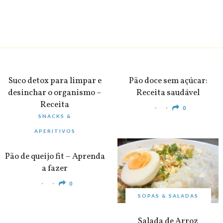
BEBIDAS
PEQUENO-ALMOÇO
Suco detox para limpar e
Pão doce sem açúcar:
desinchar o organismo –
Receita saudável
Receita
0
SNACKS &
0
APERITIVOS
Pão de queijo fit – Aprenda
a fazer
0
SOPAS & SALADAS
Salada de Arroz