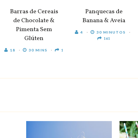
Barras de Cereais
Panquecas de
de Chocolate &
Banana & Aveia
Pimenta Sem
4
30 MINUTOS
Glúten
161
18
30 MINS
1