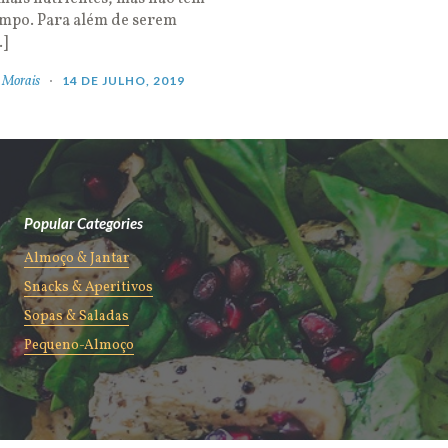
empo. Para além de serem
…]
 Morais
14 DE JULHO, 2019
Popular Categories
Almoço & Jantar
Snacks & Aperitivos
Sopas & Saladas
Pequeno-Almoço