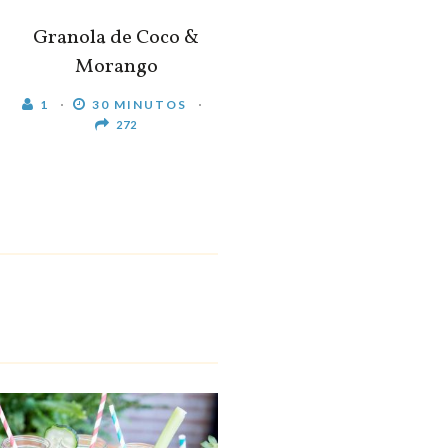
Granola de Coco &
Morango
1
30 MINUTOS
272