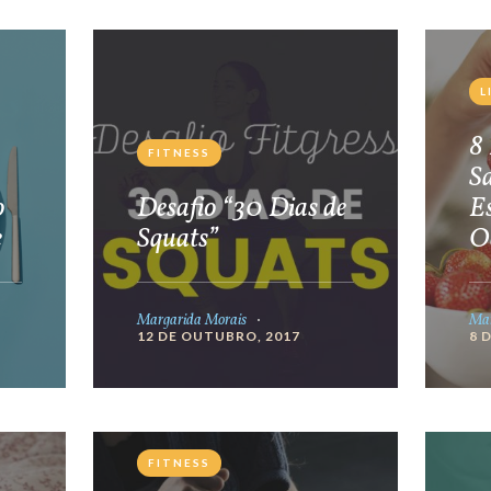
L
8 
FITNESS
S
o
Desafio “30 Dias de
E
e
Squats”
O
Margarida Morais
Mar
12 DE OUTUBRO, 2017
8 
FITNESS