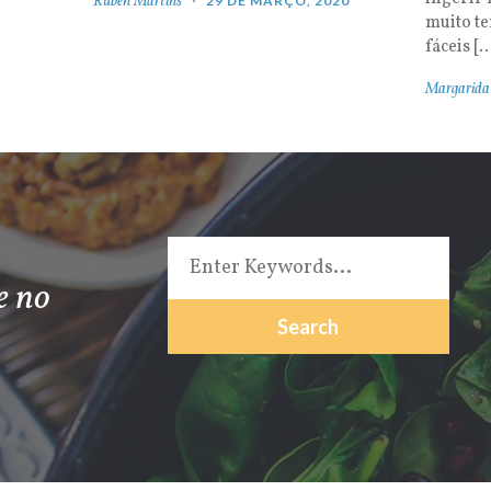
Rúben Martins
29 DE MARÇO, 2020
muito t
fáceis [
Margarida
e no