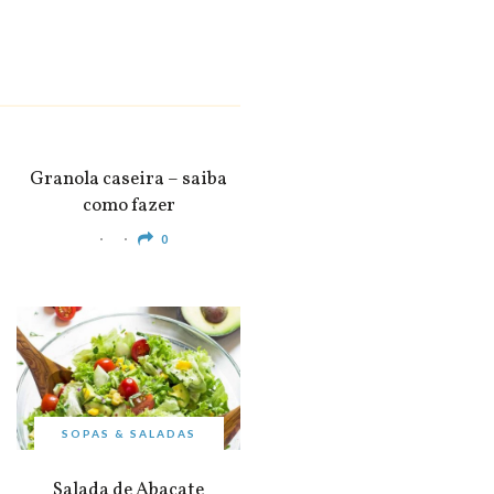
SNACKS &
APERITIVOS
Granola caseira – saiba
como fazer
0
SOPAS & SALADAS
Salada de Abacate