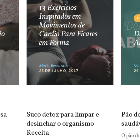
13 Exercícios
Inspirados em
F
Movimentos de
ão
Cardio Para Ficares
De
em Forma
A
Maria Bernardino
Mar
23 DE JUNHO, 2017
24
sa –
Suco detox para limpar e
Pão do
desinchar o organismo –
saudá
Receita
O pão d