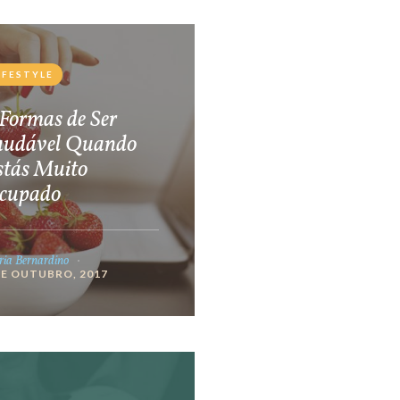
IFESTYLE
Formas de Ser
audável Quando
stás Muito
cupado
ia Bernardino
DE OUTUBRO, 2017