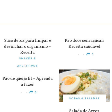
BEBIDAS
PEQUENO-ALMOÇO
Suco detox para limpar e
Pão doce sem açúcar:
desinchar o organismo –
Receita saudável
Receita
0
SNACKS &
0
APERITIVOS
Pão de queijo fit – Aprenda
a fazer
0
SOPAS & SALADAS
Salada de Arroz