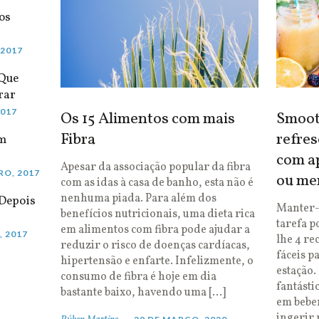
os
 2017
 Que
rar
2017
Os 15 Alimentos com mais
Smooth
Fibra
refres
em
com ap
Apesar da associação popular da fibra
RO, 2017
ou me
com as idas à casa de banho, esta não é
nenhuma piada. Para além dos
Depois
Manter-
benefícios nutricionais, uma dieta rica
tarefa p
em alimentos com fibra pode ajudar a
, 2017
lhe 4 re
reduzir o risco de doenças cardíacas,
fáceis p
hipertensão e enfarte. Infelizmente, o
estação.
consumo de fibra é hoje em dia
fantásti
bastante baixo, havendo uma […]
em bebe
ingerir 