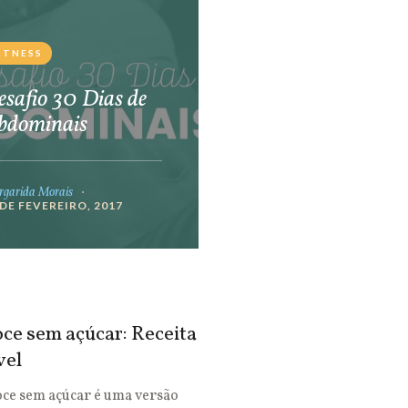
ITNESS
safio 30 Dias de
bdominais
garida Morais
 DE FEVEREIRO, 2017
ce sem açúcar: Receita
vel
oce sem açúcar é uma versão