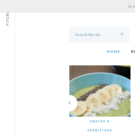
Já 
FITGRESS
HOME
R
SNACKS &
APERITIVOS