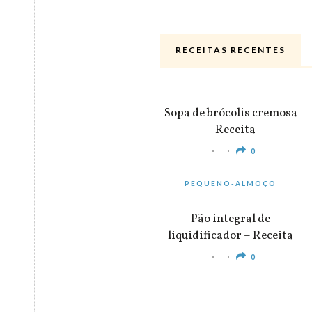
RECEITAS RECENTES
ALMOÇO & JANTAR
Sopa de brócolis cremosa
– Receita
0
PEQUENO-ALMOÇO
Pão integral de
liquidificador – Receita
0