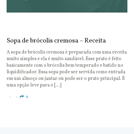
Sopa de brócolis cremosa – Receita
S
o
A sopa de brócolis cremosa é preparada com uma receita
muito simples e ela é muito saudável. Esse prato é feito
O
basicamente com o brócolis bem temperado e batido no
u
liquidificador. Essa sopa pode ser servida como entrada
c
em um almoço ou jantar ou pode ser o prato principal. É
q
uma opção leve para o […]
e
c
0