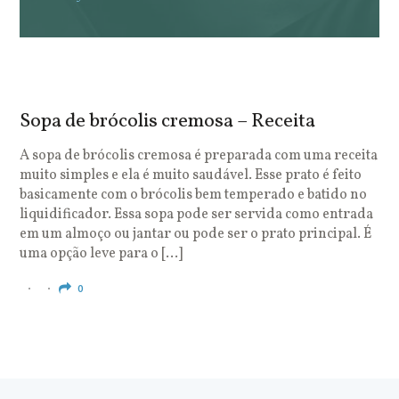
Sopa de brócolis cremosa – Receita
S
o
A sopa de brócolis cremosa é preparada com uma receita
muito simples e ela é muito saudável. Esse prato é feito
O
basicamente com o brócolis bem temperado e batido no
u
liquidificador. Essa sopa pode ser servida como entrada
c
em um almoço ou jantar ou pode ser o prato principal. É
q
uma opção leve para o […]
e
c
0