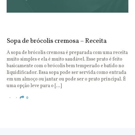
Sopa de brócolis cremosa – Receita
S
o
A sopa de brócolis cremosa é preparada com uma receita
muito simples e ela é muito saudável. Esse prato é feito
O
basicamente com o brócolis bem temperado e batido no
u
liquidificador. Essa sopa pode ser servida como entrada
c
em um almoço ou jantar ou pode ser o prato principal. É
q
uma opção leve para o […]
e
c
0