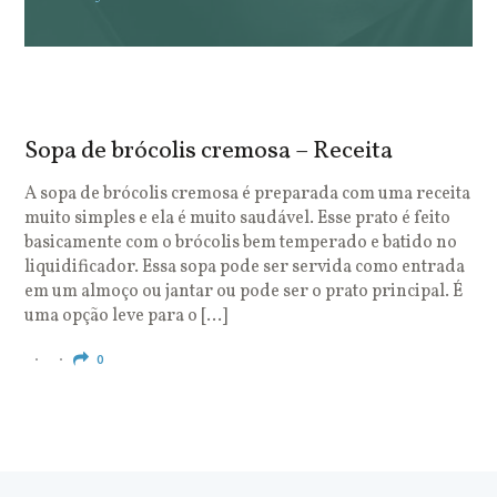
Sopa de brócolis cremosa – Receita
S
o
A sopa de brócolis cremosa é preparada com uma receita
muito simples e ela é muito saudável. Esse prato é feito
O
basicamente com o brócolis bem temperado e batido no
u
liquidificador. Essa sopa pode ser servida como entrada
c
em um almoço ou jantar ou pode ser o prato principal. É
q
uma opção leve para o […]
e
c
0