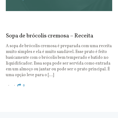
Sopa de brócolis cremosa – Receita
S
o
A sopa de brócolis cremosa é preparada com uma receita
muito simples e ela é muito saudável. Esse prato é feito
O
basicamente com o brócolis bem temperado e batido no
u
liquidificador. Essa sopa pode ser servida como entrada
c
em um almoço ou jantar ou pode ser o prato principal. É
q
uma opção leve para o […]
e
c
0