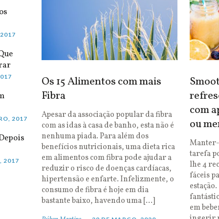
os
 2017
 Que
rar
2017
Os 15 Alimentos com mais
Smooth
Fibra
refres
em
com ap
Apesar da associação popular da fibra
RO, 2017
ou me
com as idas à casa de banho, esta não é
nenhuma piada. Para além dos
Depois
Manter-
benefícios nutricionais, uma dieta rica
tarefa p
em alimentos com fibra pode ajudar a
, 2017
lhe 4 re
reduzir o risco de doenças cardíacas,
fáceis p
hipertensão e enfarte. Infelizmente, o
estação.
consumo de fibra é hoje em dia
fantásti
bastante baixo, havendo uma […]
em bebe
ingerir 