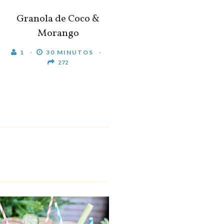
Granola de Coco &
Morango
1
30 MINUTOS
272