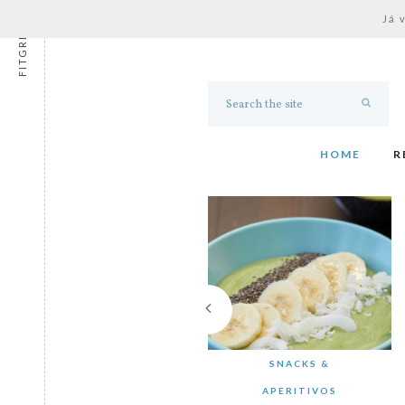
Já 
FITGRESS
HOME
R
SNACKS &
APERITIVOS