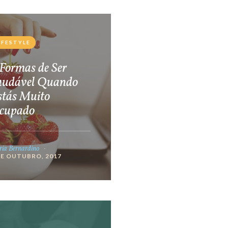
IFESTYLE
Formas de Ser
audável Quando
stás Muito
cupado
ia Bernardino
DE OUTUBRO, 2017