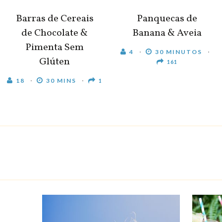
Barras de Cereais
Panquecas de
de Chocolate &
Banana & Aveia
Pimenta Sem
4
30 MINUTOS
Glúten
161
18
30 MINS
1