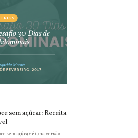
ITNESS
safio 30 Dias de
bdominais
garida Morais
 DE FEVEREIRO, 2017
ce sem açúcar: Receita
vel
oce sem açúcar é uma versão