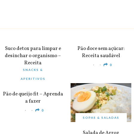
BEBIDAS
PEQUENO-ALMOÇO
Suco detox para limpar e
Pão doce sem açúcar:
desinchar o organismo –
Receita saudável
Receita
0
SNACKS &
0
APERITIVOS
Pão de queijo fit – Aprenda
a fazer
0
SOPAS & SALADAS
Salada de Arroz