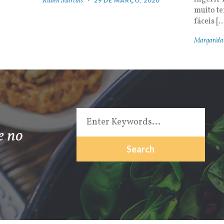
Rúben Martins
29 DE MARÇO, 2020
muito t
fáceis [
Margarida
e no