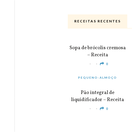
RECEITAS RECENTES
ALMOÇO & JANTAR
Sopa de brócolis cremosa
– Receita
0
PEQUENO-ALMOÇO
Pão integral de
liquidificador – Receita
0