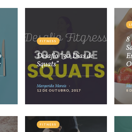
L
8 
FITNESS
S
o
Desafio “30 Dias de
E
e
Squats”
O
Margarida Morais
Mar
12 DE OUTUBRO, 2017
8 
FITNESS