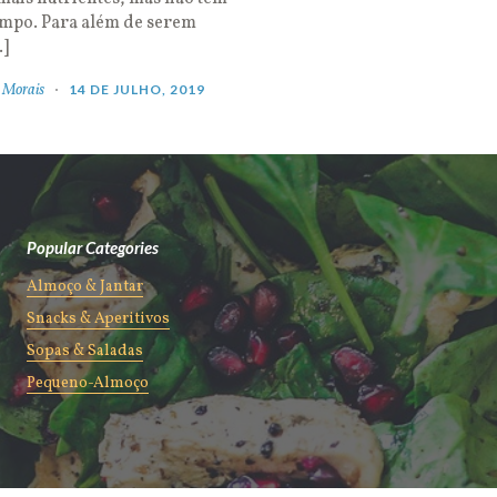
empo. Para além de serem
…]
 Morais
14 DE JULHO, 2019
Popular Categories
Almoço & Jantar
Snacks & Aperitivos
Sopas & Saladas
Pequeno-Almoço