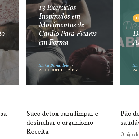
13 Exercícios
Inspirados em
F
Movimentos de
ão
Cardio Para Ficares
De
em Forma
A
Maria Bernardino
Mar
23 DE JUNHO, 2017
24
sa –
Suco detox para limpar e
Pão do
desinchar o organismo –
saudá
Receita
O pão d