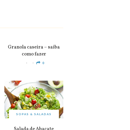
SNACKS &
APERITIVOS
Granola caseira – saiba
como fazer
0
SOPAS & SALADAS
Salada de Abacate