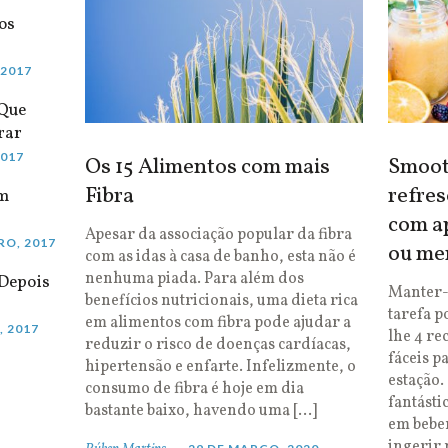
os
 2017
 Que
rar
2017
Os 15 Alimentos com mais
Smooth
Fibra
refres
em
com ap
Apesar da associação popular da fibra
RO, 2017
ou me
com as idas à casa de banho, esta não é
nenhuma piada. Para além dos
Depois
Manter-
benefícios nutricionais, uma dieta rica
tarefa p
em alimentos com fibra pode ajudar a
, 2017
lhe 4 re
reduzir o risco de doenças cardíacas,
fáceis p
hipertensão e enfarte. Infelizmente, o
estação.
consumo de fibra é hoje em dia
fantásti
bastante baixo, havendo uma […]
em bebe
ingerir 