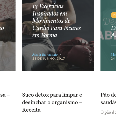
13 Exercícios
Inspirados em
F
Movimentos de
ão
Cardio Para Ficares
De
em Forma
A
Maria Bernardino
Mar
23 DE JUNHO, 2017
24
sa –
Suco detox para limpar e
Pão do
desinchar o organismo –
saudá
Receita
O pão d