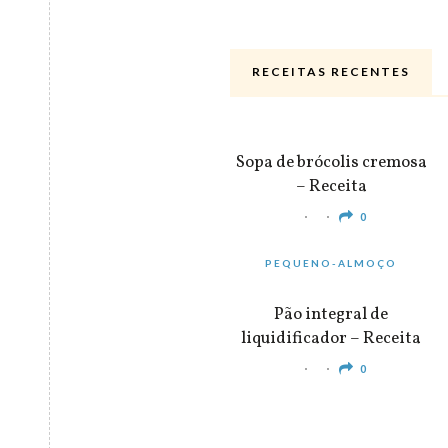
RECEITAS RECENTES
ALMOÇO & JANTAR
Sopa de brócolis cremosa
– Receita
0
PEQUENO-ALMOÇO
Pão integral de
liquidificador – Receita
0