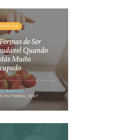
IFESTYLE
Formas de Ser
audável Quando
stás Muito
cupado
ia Bernardino
DE OUTUBRO, 2017