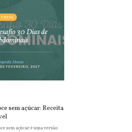
ITNESS
safio 30 Dias de
bdominais
garida Morais
 DE FEVEREIRO, 2017
ce sem açúcar: Receita
vel
oce sem açúcar é uma versão