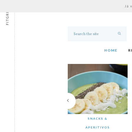
Já 
FITGRESS
HOME
R
SNACKS &
APERITIVOS