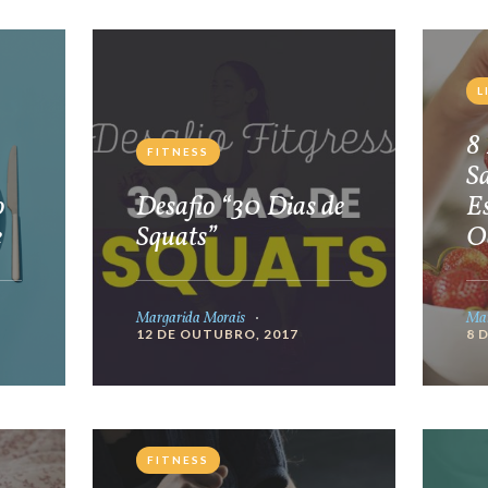
L
8 
FITNESS
S
o
Desafio “30 Dias de
E
e
Squats”
O
Margarida Morais
Mar
12 DE OUTUBRO, 2017
8 
FITNESS