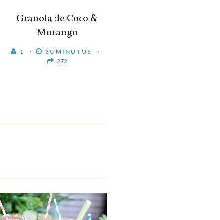
Granola de Coco &
Morango
1
30 MINUTOS
272