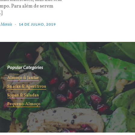
empo. Para além de serem
…]
 Morais
14 DE JULHO, 2019
Popular Categories
Almoço & Jantar
Snacks & Aperitivos
Sopas & Saladas
Pequeno-Almoço