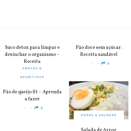
BEBIDAS
PEQUENO-ALMOÇO
Suco detox para limpar e
Pão doce sem açúcar:
desinchar o organismo –
Receita saudável
Receita
0
SNACKS &
0
APERITIVOS
Pão de queijo fit – Aprenda
a fazer
0
SOPAS & SALADAS
Salada de Arroz