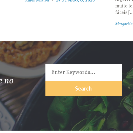
Rúben Martins
29 DE MARÇO, 2020
muito t
fáceis [
Margarida
e no