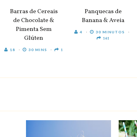
Barras de Cereais
Panquecas de
de Chocolate &
Banana & Aveia
Pimenta Sem
4
30 MINUTOS
Glúten
161
18
30 MINS
1