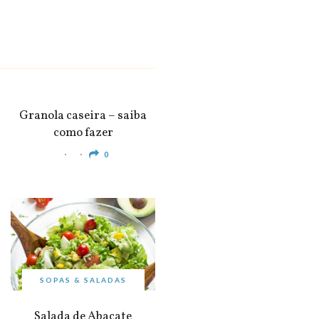
SNACKS &
APERITIVOS
Granola caseira – saiba
como fazer
0
SOPAS & SALADAS
Salada de Abacate