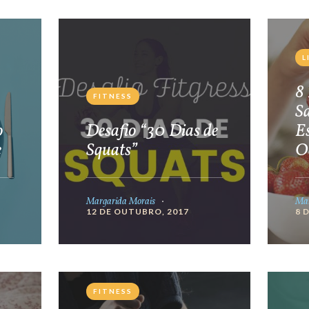
L
8 
FITNESS
S
o
Desafio “30 Dias de
E
e
Squats”
O
Margarida Morais
Mar
12 DE OUTUBRO, 2017
8 
FITNESS