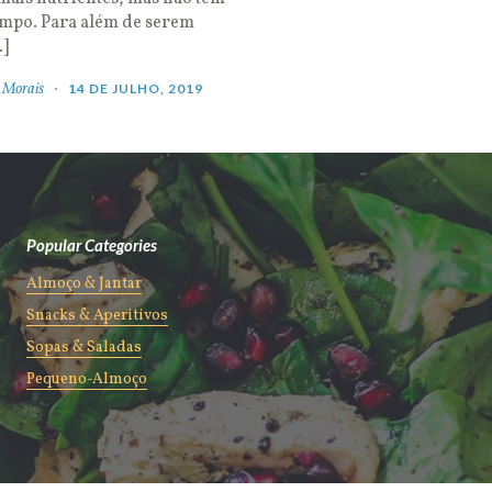
empo. Para além de serem
…]
 Morais
14 DE JULHO, 2019
Popular Categories
Almoço & Jantar
Snacks & Aperitivos
Sopas & Saladas
Pequeno-Almoço