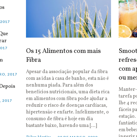
os
 2017
 Que
rar
2017
Os 15 Alimentos com mais
Smooth
Fibra
refres
em
com ap
Apesar da associação popular da fibra
RO, 2017
ou me
com as idas à casa de banho, esta não é
nenhuma piada. Para além dos
Depois
Manter-
benefícios nutricionais, uma dieta rica
tarefa p
em alimentos com fibra pode ajudar a
, 2017
lhe 4 re
reduzir o risco de doenças cardíacas,
fáceis p
hipertensão e enfarte. Infelizmente, o
estação.
consumo de fibra é hoje em dia
fantásti
bastante baixo, havendo uma […]
em bebe
ingerir 