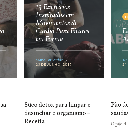
13 Exercícios
Inspirados em
F
Movimentos de
ão
Cardio Para Ficares
De
em Forma
A
Maria Bernardino
Mar
23 DE JUNHO, 2017
24
sa –
Suco detox para limpar e
Pão do
desinchar o organismo –
saudá
Receita
O pão d