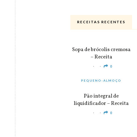
RECEITAS RECENTES
ALMOÇO & JANTAR
Sopa de brócolis cremosa
– Receita
0
PEQUENO-ALMOÇO
Pão integral de
liquidificador – Receita
0