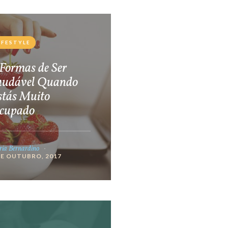
IFESTYLE
Formas de Ser
audável Quando
stás Muito
cupado
ia Bernardino
DE OUTUBRO, 2017