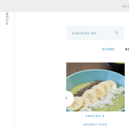
Já 
FITGRESS
HOME
R
SNACKS &
APERITIVOS