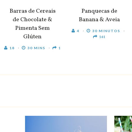
Barras de Cereais
Panquecas de
de Chocolate &
Banana & Aveia
Pimenta Sem
4
30 MINUTOS
Glúten
161
18
30 MINS
1