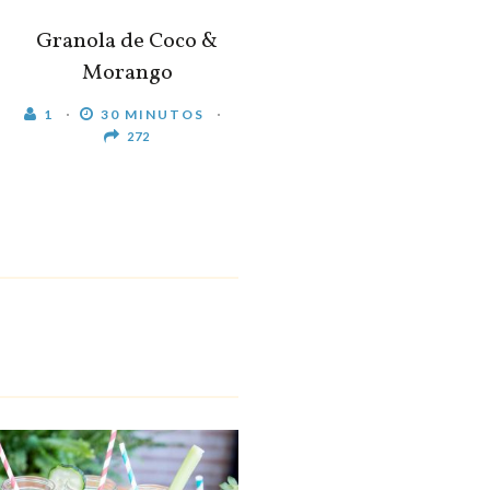
Granola de Coco &
Morango
1
30 MINUTOS
272