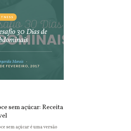
ITNESS
safio 30 Dias de
bdominais
garida Morais
 DE FEVEREIRO, 2017
ce sem açúcar: Receita
vel
oce sem açúcar é uma versão