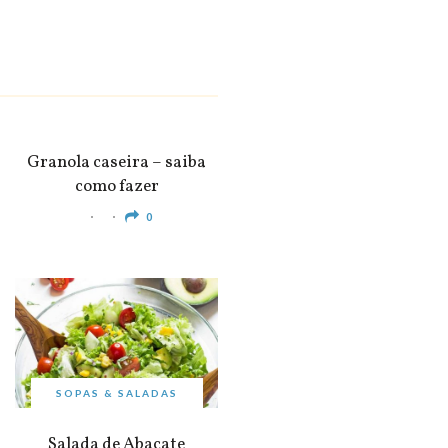
SNACKS &
APERITIVOS
Granola caseira – saiba
como fazer
0
SOPAS & SALADAS
Salada de Abacate