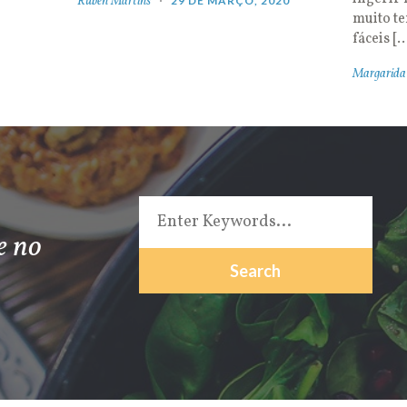
Rúben Martins
29 DE MARÇO, 2020
muito t
fáceis [
Margarida
e no