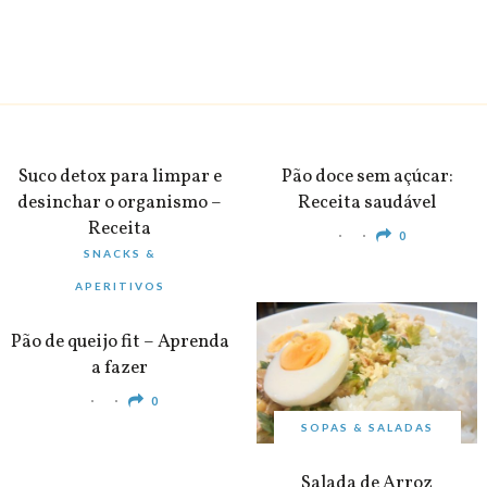
BEBIDAS
PEQUENO-ALMOÇO
Suco detox para limpar e
Pão doce sem açúcar:
desinchar o organismo –
Receita saudável
Receita
0
SNACKS &
0
APERITIVOS
Pão de queijo fit – Aprenda
a fazer
0
SOPAS & SALADAS
Salada de Arroz